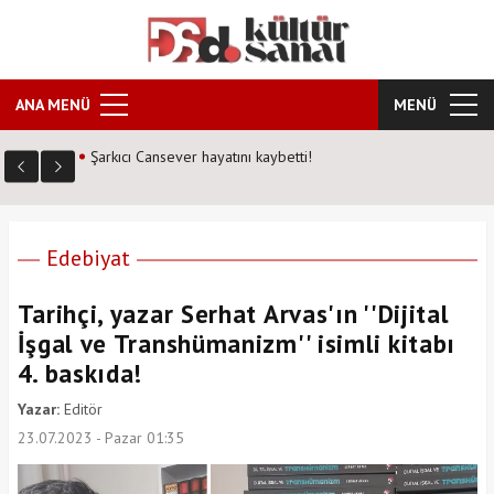
ANA MENÜ
MENÜ
Kozalak Devri neden farklı? Senarist Harun Kevrek DS
Kültür Sanat'a anlattı!
Edebiyat
Tarihçi, yazar Serhat Arvas'ın ''Dijital
İşgal ve Transhümanizm'' isimli kitabı
4. baskıda!
Yazar:
Editör
23.07.2023 - Pazar 01:35