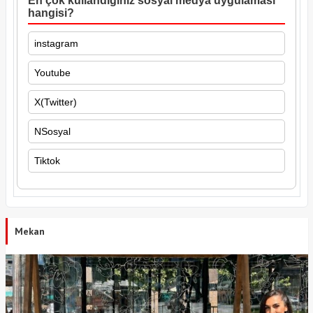
En çok kullandığınız sosyal medya uygulaması
hangisi?
instagram
Youtube
X(Twitter)
NSosyal
Tiktok
Mekan