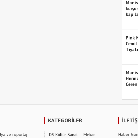
Manis
kurşun
kapıla
Pink M
Cemil
Tiyat
Manis
Hermo
Ceren
KATEGORİLER
İLETİ
dya ve röportaj
Haber Gön
DS Kültür Sanat
Mekan