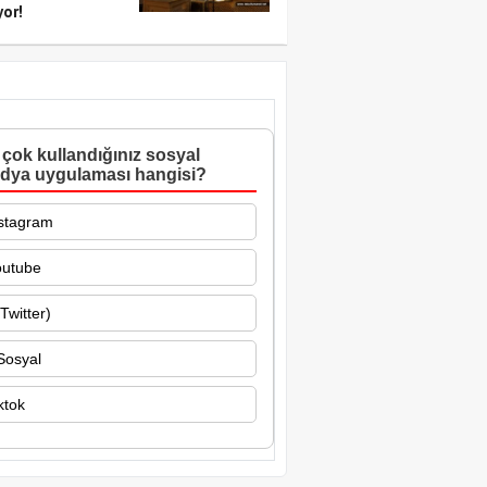
yor!
çok kullandığınız sosyal
dya uygulaması hangisi?
stagram
outube
Twitter)
Sosyal
ktok