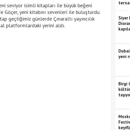
tersa
i seviyor isimli kitapları ile büyük beğeni
e Göçer, yeni kitabını sevenleri ile buluşturdu.
Siyer
itap geçtiğimiz günlerde Çınaraltı yayıncılık
Diora
tal platformlardaki yerini aldı.
kapıla
Dubai
yeni r
Birgi 
kültü
taşıyo
Mosko
Festiv
keyifl