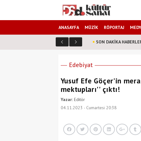
ANASAYFA
MÜZİK
RÖPORTAJ
MEDY
SON DAKİKA HABERLE
farklı? Senarist Harun Kevrek DS Kültür Sanat'a anlattı!
Edebiyat
Yusuf Efe Göçer'in merak
mektupları'' çıktı!
Yazar:
Editör
04.11.2023 - Cumartesi 20:38