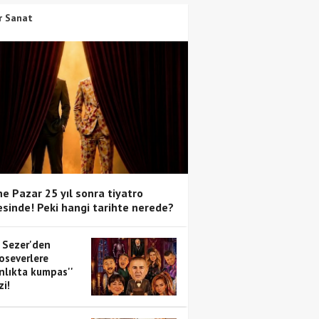
r Sanat
e Pazar 25 yıl sonra tiyatro
sinde! Peki hangi tarihte nerede?
 Sezer'den
oseverlere
anlıkta kumpas''
zi!