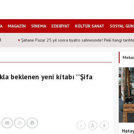
A
MAGAZİN
SİNEMA
EDEBİYAT
KÜLTÜR SANAT
SOSYAL GÜ
R
Şahane Pazar 25 yıl sonra tiyatro sahnesinde! Peki hangi tarih
Meka
la beklenen yeni kitabı ''Şifa
-
A
+
Hatay