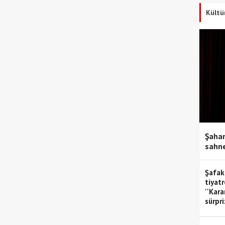
Kültü
Şahan
sahne
Şafak
tiyatr
''Kar
sürpri