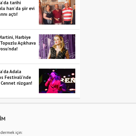
a'da tarihi
lu han'da şiir evi
rını açtı!
artini, Harbiye
 Topuzlu Açıkhava
rosu’nda!
a'da Adala
s Festivali'nde
 Cennet rüzgarı!
ŞİM
dermek için: