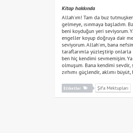
Kitap hakkında
Allah’ım! Tam da buz tutmuşke
gelmeye, ısınmaya başladım. Bana
beni koyduğun yeri seviyorum. 
engeller koyup doğruya dair me
seviyorum. Allah’ım, bana nefsi
taraflarımla yüzleştirip onlarla 
ben hiç kendimi sevmemişim. Yal
olmuşum. Bana kendimi sevdir, s
zırhımı güçlendir, aklımı büyüt, h
Şifa Mektupları
Etiketler