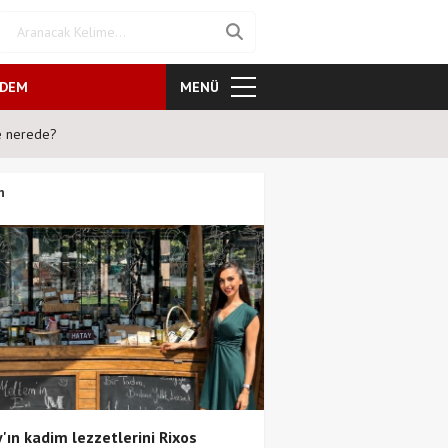
NDEM
MENÜ
te nerede?
Son dönemin iddialı komedi fil
n
'ın kadim lezzetlerini Rixos