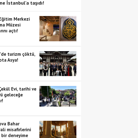
ne İstanbul'a taşıdı!
 Eğitim Merkezi
ma Müzesi
rını açtı!
’de turizm çöktü,
ota Asya!
Çekül Evi, tarihi ve
rü geleceğe
r!
va Bahar
ali misafirlerini
i bir deneyime