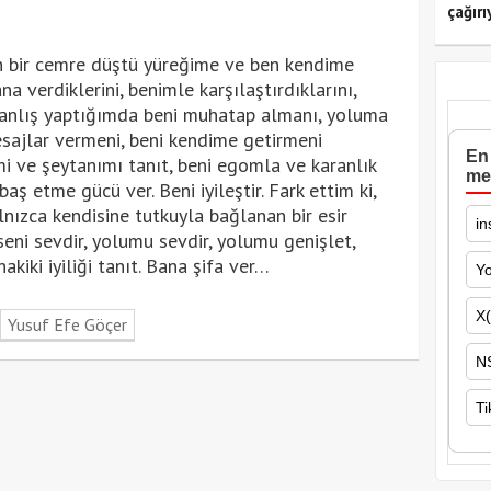
çağırı
n bir cemre düştü yüreğime ve ben kendime
 verdiklerini, benimle karşılaştırdıklarını,
Yanlış yaptığımda beni muhatap almanı, yoluma
sajlar vermeni, beni kendime getirmeni
En 
mi ve şeytanımı tanıt, beni egomla ve karanlık
me
baş etme gücü ver. Beni iyileştir. Fark ettim ki,
nızca kendisine tutkuyla bağlanan bir esir
in
eni sevdir, yolumu sevdir, yolumu genişlet,
akiki iyiliği tanıt. Bana şifa ver…
Y
X(
Yusuf Efe Göçer
N
Ti