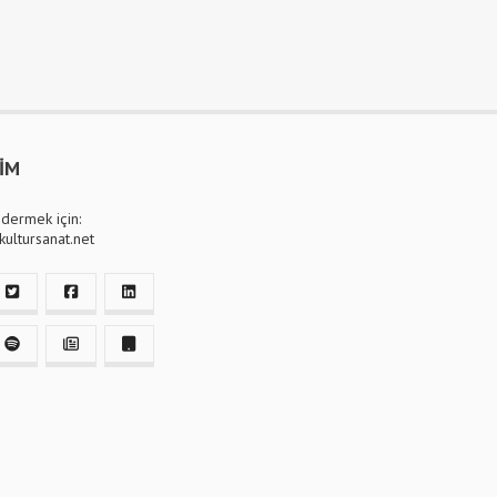
ŞİM
dermek için:
ultursanat.net