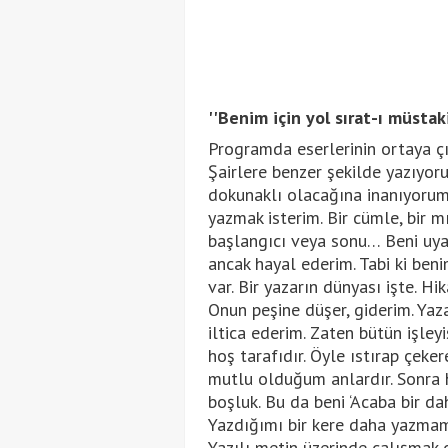
''Benim için yol sırat-ı müstak
Programda eserlerinin ortaya çı
Şairlere benzer şekilde yazıyorum
dokunaklı olacağına inanıyorum
yazmak isterim. Bir cümle, bir mı
başlangıcı veya sonu… Beni uyar
ancak hayal ederim. Tabi ki beni
var. Bir yazarın dünyası işte. H
Onun peşine düşer, giderim. Yaz
iltica ederim. Zaten bütün işleyi
hoş tarafıdır. Öyle ıstırap çeke
mutlu olduğum anlardır. Sonra he
boşluk. Bu da beni ‘Acaba bir da
Yazdığımı bir kere daha yazmam. 
Yazılı metin üzerinde çalışmak 