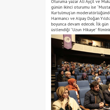
Oturuma yazar Ali Ayçil ve Mukad
günün ikinci oturumu ise “Musta
Kurtulmuş’un moderatörlüğünde
Harmancı ve Alpay Doğan Yıldız
boyunca devam edecek. İlk gün a
üstlendiği “Uzun Hikaye” filmini