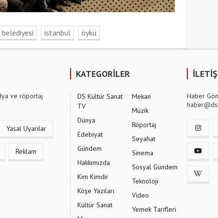
 belediyesi
istanbul
öykü
KATEGORİLER
İLETİ
dya ve röportaj
Haber Gön
DS Kültür Sanat
Mekan
haber@dsk
TV
Müzik
Dünya
Röportaj
Yasal Uyarılar
Edebiyat
Seyahat
Gündem
Reklam
Sinema
Hakkımızda
Sosyal Gündem
Kim Kimdir
Teknoloji
Köşe Yazıları
Video
Kültür Sanat
Yemek Tarifleri