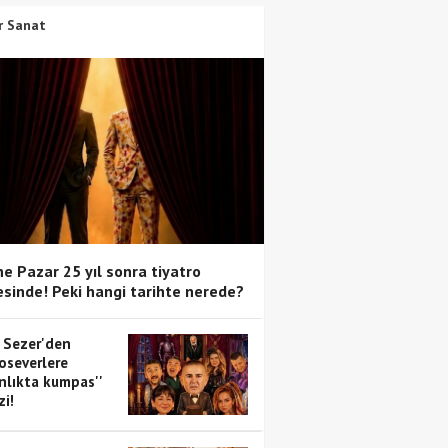
r Sanat
e Pazar 25 yıl sonra tiyatro
sinde! Peki hangi tarihte nerede?
 Sezer'den
oseverlere
anlıkta kumpas''
zi!