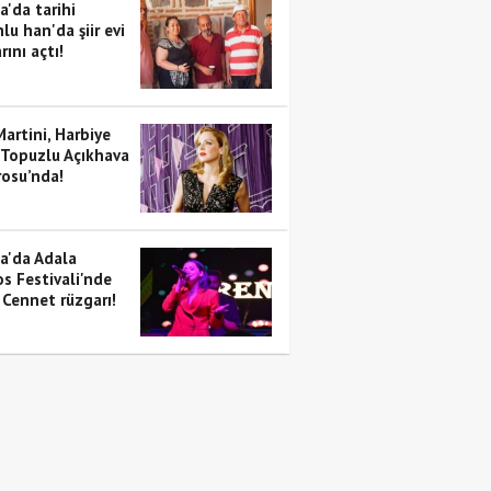
a'da tarihi
lu han'da şiir evi
rını açtı!
artini, Harbiye
 Topuzlu Açıkhava
rosu’nda!
a'da Adala
s Festivali'nde
 Cennet rüzgarı!