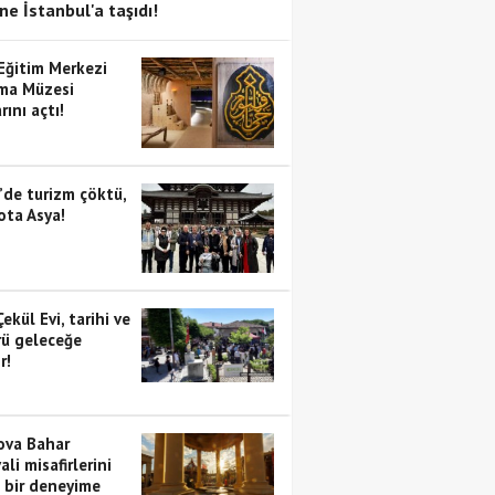
ne İstanbul'a taşıdı!
 Eğitim Merkezi
ma Müzesi
rını açtı!
’de turizm çöktü,
ota Asya!
Çekül Evi, tarihi ve
rü geleceğe
r!
va Bahar
ali misafirlerini
i bir deneyime