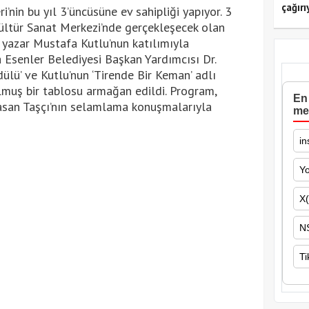
çağırı
’nin bu yıl 3’üncüsüne ev sahipliği yapıyor. 3
ültür Sanat Merkezi’nde gerçekleşecek olan
’ yazar Mustafa Kutlu’nun katılımıyla
 Esenler Belediyesi Başkan Yardımcısı Dr.
ülü’ ve Kutlu’nun ‘Tirende Bir Keman’ adlı
ulmuş bir tablosu armağan edildi. Program,
En 
asan Taşçı’nın selamlama konuşmalarıyla
me
in
Y
X(
N
Ti