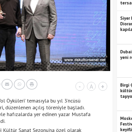
tersa
Siyer
Diora
kapıla
Dubai
yeni r
Birgi 
-
A
+
kültü
taşıyo
ol Öyküleri’ temasıyla bu yıl 3’ncüsü
, düzenlenen açılış töreniyle başladı.
yle hafızalarda yer edinen yazar Mustafa
Mosko
di.
Festiv
bi Kültür Sanat Sezonu’na özel olarak
keyifl