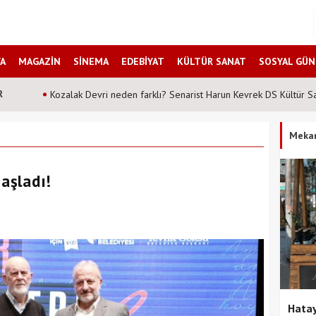
A
MAGAZİN
SİNEMA
EDEBİYAT
KÜLTÜR SANAT
SOSYAL GÜ
R
Şahane Pazar 25 yıl sonra tiyatro sahnesinde! Peki hangi tarih
Meka
başladı!
Hatay