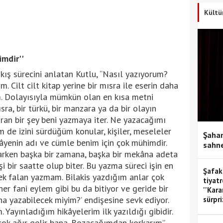
Kültü
imdir''
kış sürecini anlatan Kutlu, “Nasıl yazıyorum?
. Cilt cilt kitap yerine bir mısra ile eserin daha
. Dolayısıyla mümkün olan en kısa metni
sra, bir türkü, bir manzara ya da bir olayın
an bir şey beni yazmaya iter. Ne yazacağımı
m de izini sürdüğüm konular, kişiler, meseleler
Şahan
ikâyenin adı ve cümle benim için çok mühimdir.
sahne
arken başka bir zamana, başka bir mekâna adeta
şi bir saatte olup biter. Bu yazma süreci işin en
Şafak
rek falan yazmam. Bilakis yazdığım anlar çok
tiyatr
r fani eylem gibi bu da bitiyor ve geride bir
''Kar
ha yazabilecek miyim?’ endişesine sevk ediyor.
sürpri
Yayınladığım hikâyelerim ilk yazıldığı gibidir.
çok ağır gelir bana. Bozacağımdan korkarım”