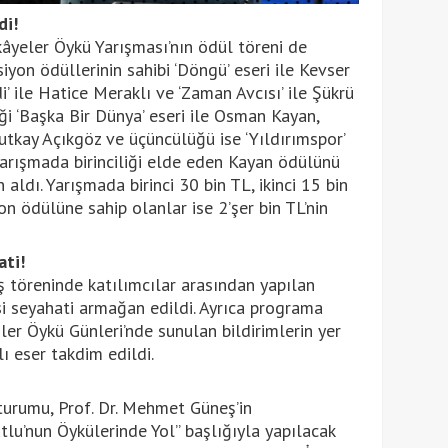
di!
yeler Öykü Yarışması’nın ödül töreni de
iyon ödüllerinin sahibi ‘Döngü’ eseri ile Kevser
i’ ile Hatice Meraklı ve ‘Zaman Avcısı’ ile Şükrü
ği ‘Başka Bir Dünya’ eseri ile Osman Kayan,
Rutkay Açıkgöz ve üçüncülüğü ise ‘Yıldırımspor’
 Yarışmada birinciliği elde eden Kayan ödülünü
aldı. Yarışmada birinci 30 bin TL, ikinci 15 bin
n ödülüne sahip olanlar ise 2’şer bin TL’nin
ati!
ış töreninde katılımcılar arasından yapılan
si seyahati armağan edildi. Ayrıca programa
ler Öykü Günleri’nde sunulan bildirimlerin yer
ı eser takdim edildi.
oturumu, Prof. Dr. Mehmet Güneş’in
u’nun Öykülerinde Yol” başlığıyla yapılacak