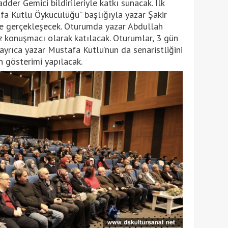
der Gemici bildirileriyle katkı sunacak. İlk
fa Kutlu Öykücülüğü” başlığıyla yazar Şakir
 gerçekleşecek. Oturumda yazar Abdullah
 konuşmacı olarak katılacak. Oturumlar, 3 gün
yrıca yazar Mustafa Kutlu’nun da senaristliğini
n gösterimi yapılacak.