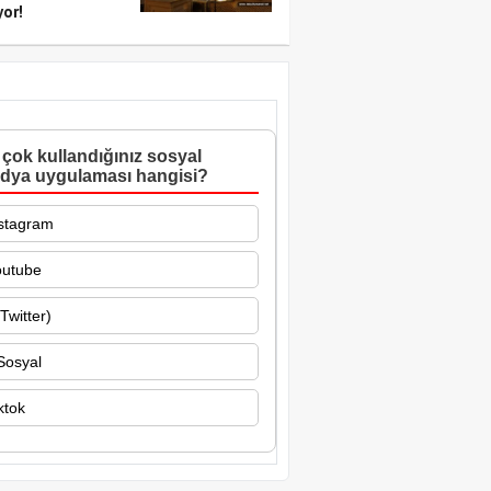
yor!
çok kullandığınız sosyal
dya uygulaması hangisi?
stagram
outube
Twitter)
Sosyal
ktok