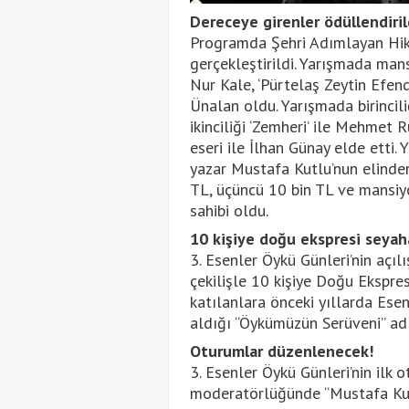
Dereceye girenler ödüllendiril
Programda Şehri Adımlayan Hikâ
gerçekleştirildi. Yarışmada mans
Nur Kale, ‘Pürtelaş Zeytin Efend
Ünalan oldu. Yarışmada birincili
ikinciliği ‘Zemheri’ ile Mehmet 
eseri ile İlhan Günay elde etti.
yazar Mustafa Kutlu’nun elinden 
TL, üçüncü 10 bin TL ve mansiyo
sahibi oldu.
10 kişiye doğu ekspresi seyah
3. Esenler Öykü Günleri’nin açıl
çekilişle 10 kişiye Doğu Ekspre
katılanlara önceki yıllarda Esen
aldığı “Öykümüzün Serüveni” adl
Oturumlar düzenlenecek!
3. Esenler Öykü Günleri’nin ilk 
moderatörlüğünde “Mustafa Kutl