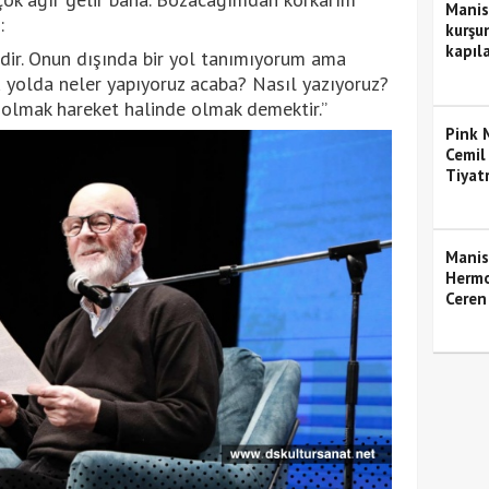
Manis
:
kurşun
kapıla
mdir. Onun dışında bir yol tanımıyorum ama
u yolda neler yapıyoruz acaba? Nasıl yazıyoruz?
 olmak hareket halinde olmak demektir.”
Pink M
Cemil
Tiyat
Manis
Hermo
Ceren