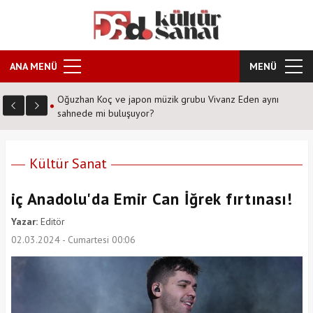
ANA MENÜ
MENÜ
n aynı
Şafak Sezer'den tiyatroseverlere ''Karanlıkta kumpas''
sürprizi!
Kültür Sanat
iç Anadolu'da Emir Can İğrek fırtınası!
Yazar:
Editör
02.03.2024 - Cumartesi 00:06