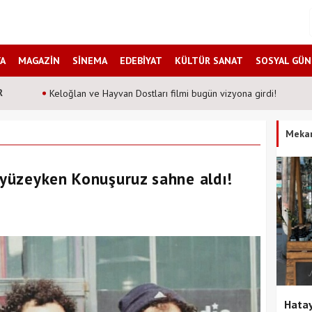
A
MAGAZİN
SİNEMA
EDEBİYAT
KÜLTÜR SANAT
SOSYAL GÜ
R
Oğuzhan Koç ve japon müzik grubu Vivanz Eden aynı 
Meka
üzyüzeyken Konuşuruz sahne aldı!
Hatay