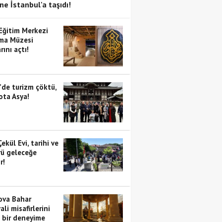
ne İstanbul'a taşıdı!
 Eğitim Merkezi
ma Müzesi
rını açtı!
’de turizm çöktü,
ota Asya!
Çekül Evi, tarihi ve
rü geleceğe
r!
va Bahar
ali misafirlerini
i bir deneyime