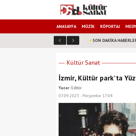
ANASAYFA
MÜZİK
RÖPORTAJ
MEDY
SON DAKİKA HABERLE
Hayvan Dostları filmi bugün vizyona girdi!
Kültür Sanat
İzmir, Kültür park'ta Y
Yazar:
Editör
07.09.2023 - Perşembe 17:04