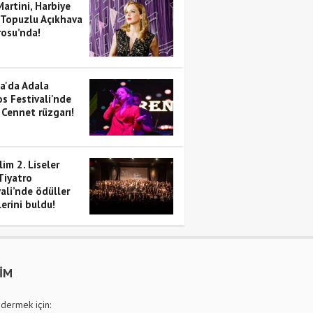
artini, Harbiye
 Topuzlu Açıkhava
rosu’nda!
a'da Adala
s Festivali'nde
 Cennet rüzgarı!
im 2. Liseler
Tiyatro
ali’nde ödüller
erini buldu!
ŞİM
dermek için: