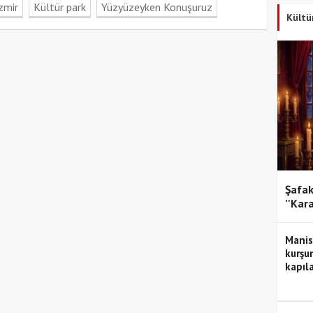
izmir
Kültür park
Yüzyüzeyken Konuşuruz
Kültü
Şafak
''Kar
Manis
kurşun
kapıla