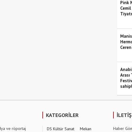
Pink M
Cemil
Tiyat
Manis
Hermo
Ceren
Anabil
Arası 
Festiv
sahipl
KATEGORİLER
İLETİ
dya ve röportaj
Haber Gön
DS Kültür Sanat
Mekan