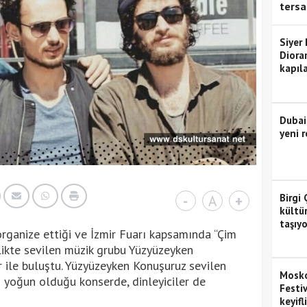
tersa
Siyer
Diora
kapıla
Dubai
yeni r
Birgi 
-
A
+
kültü
taşıyo
organize ettiği ve İzmir Fuarı kapsamında “Çim
nlikte sevilen müzik grubu Yüzyüzeyken
r ile buluştu. Yüzyüzeyken Konuşuruz sevilen
Mosko
ın yoğun olduğu konserde, dinleyiciler de
Festiv
keyifl