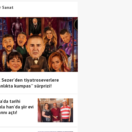
r Sanat
 Sezer'den tiyatroseverlere
anlıkta kumpas'' sürprizi!
a'da tarihi
lu han'da şiir evi
rını açtı!