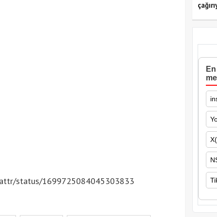
çağırı
En 
me
in
Y
X(
N
sanattr/status/1699725084045303833
Ti