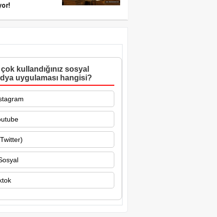
yor!
çok kullandığınız sosyal
dya uygulaması hangisi?
stagram
outube
Twitter)
Sosyal
ktok