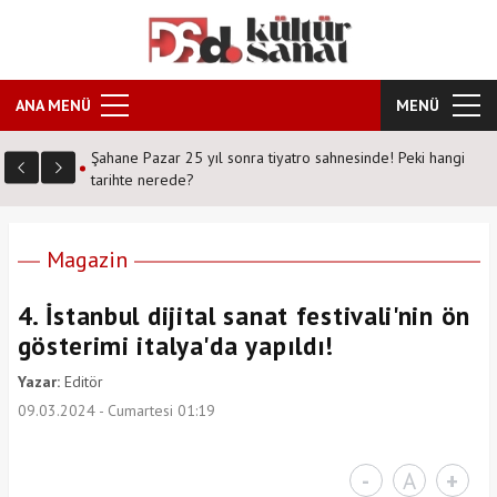
ANA MENÜ
MENÜ
vrek DS
Şahane Pazar 25 yıl sonra tiyatro sahnesinde! Peki hangi
tarihte nerede?
Magazin
4. İstanbul dijital sanat festivali'nin ön
gösterimi italya'da yapıldı!
Yazar:
Editör
09.03.2024 - Cumartesi 01:19
-
A
+