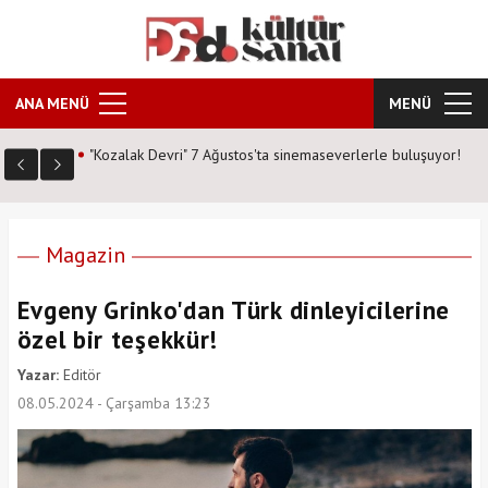
ANA MENÜ
MENÜ
 buluşuyor!
Masterchef şampiyonu Eren Kaşıkçı kimdir? işte "Kızıl
Sakal" lakabıyla tanınan şefin hayatı..
Magazin
Evgeny Grinko'dan Türk dinleyicilerine
özel bir teşekkür!
Yazar:
Editör
08.05.2024 - Çarşamba 13:23