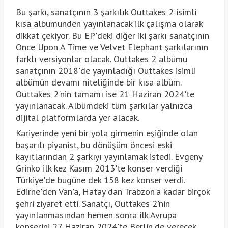
Bu şarkı, sanatçının 3 şarkılık Outtakes 2 isimli
kısa albümünden yayınlanacak ilk çalışma olarak
dikkat çekiyor. Bu EP'deki diğer iki şarkı sanatçının
Once Upon A Time ve Velvet Elephant şarkılarının
farklı versiyonlar olacak. Outtakes 2 albümü
sanatçının 2018'de yayınladığı Outtakes isimli
albümün devamı niteliğinde bir kısa albüm.
Outtakes 2'nin tamamı ise 21 Haziran 2024'te
yayınlanacak. Albümdeki tüm şarkılar yalnızca
dijital platformlarda yer alacak.
Kariyerinde yeni bir yola girmenin eşiğinde olan
başarılı piyanist, bu dönüşüm öncesi eski
kayıtlarından 2 şarkıyı yayınlamak istedi. Evgeny
Grinko ilk kez Kasım 2013'te konser verdiği
Türkiye'de bugüne dek 158 kez konser verdi.
Edirne'den Van'a, Hatay'dan Trabzon'a kadar birçok
şehri ziyaret etti. Sanatçı, Outtakes 2'nin
yayınlanmasından hemen sonra ilk Avrupa
konserini 27 Haziran 2024'te Berlin'de verecek.