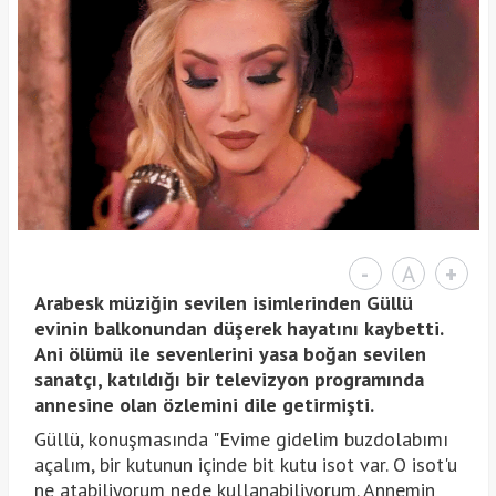
-
A
+
Arabesk müziğin sevilen isimlerinden Güllü
evinin balkonundan düşerek hayatını kaybetti.
Ani ölümü ile sevenlerini yasa boğan sevilen
sanatçı, katıldığı bir televizyon programında
annesine olan özlemini dile getirmişti.
Güllü, konuşmasında "Evime gidelim buzdolabımı
açalım, bir kutunun içinde bit kutu isot var. O isot'u
ne atabiliyorum nede kullanabiliyorum. Annemin