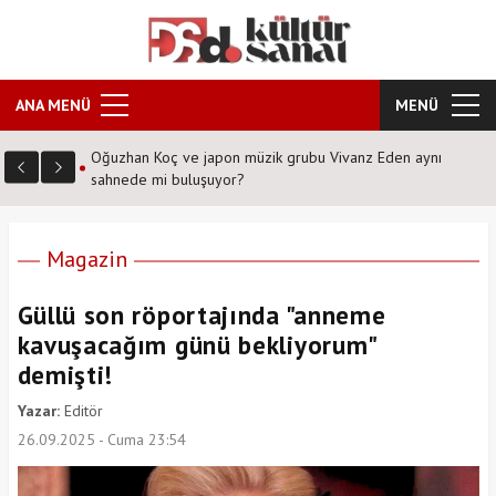
ANA MENÜ
MENÜ
n aynı
Şafak Sezer'den tiyatroseverlere ''Karanlıkta kumpas''
sürprizi!
Magazin
Güllü son röportajında "anneme
kavuşacağım günü bekliyorum"
demişti!
Yazar:
Editör
26.09.2025 - Cuma 23:54