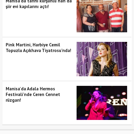
Manisa'da tarihi kurşunlu han'da
şiir evi kapılarını açtı!
Pink Martini, Harbiye Cemil
Topuzlu Açıkhava Tiyatrosu’nda!
Manisa'da Adala Hermos
Festivali'nde Ceren Cennet
rüzgarı!