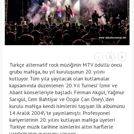
-
A
+
Türkçe alternatif rock müziğinin MTV ödüllü öncü
grubu maNga, bu yıl kuruluşunun 20. yılını
kutluyor. Tüm yıla yayılacak olan kutlamalar
kapsamında düzenlenen ‘20. Yıl Turnesi’ İzmir ve
Abant konserleriyle başladı. Ferman Akgül, Yağmur
Sarıgül, Cem Bahtiyar ve Özgür Can Öney\'den
kurulu maNga kendi isimlerini taşıyan ilk albümünü
14 Aralık 2004\'te yayınlamıştı. Profesyonel
kariyerlerinin 20. yılını kutlayan maNga üyeleri
Türkiye müzik tarihine isimlerini altın harflerle
yazdırmanın gururunu yaşıyor.