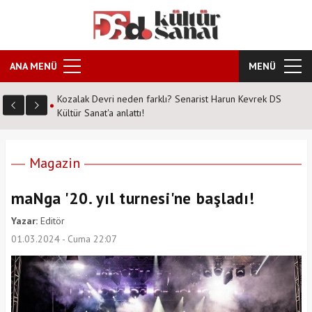
ANA MENÜ
MENÜ
vrek DS
Şahane Pazar 25 yıl sonra tiyatro sahnesinde! Peki hangi
tarihte nerede?
Magazin
maNga '20. yıl turnesi'ne başladı!
Yazar:
Editör
01.03.2024 - Cuma 22:07