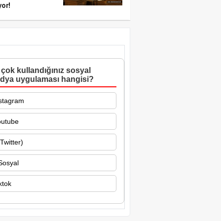
yor!
çok kullandığınız sosyal
dya uygulaması hangisi?
stagram
outube
Twitter)
Sosyal
ktok