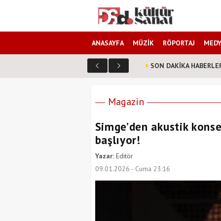
ANASAYFA
MÜZİK
RÖPORTAJ
MEDY
SON DAKİKA HABERLE
farklı? Senarist Harun Kevrek DS Kültür Sanat'a anlattı!
Magazin
Simge’den akustik konserl
başlıyor!
Yazar:
Editör
09.01.2026 - Cuma 23:16