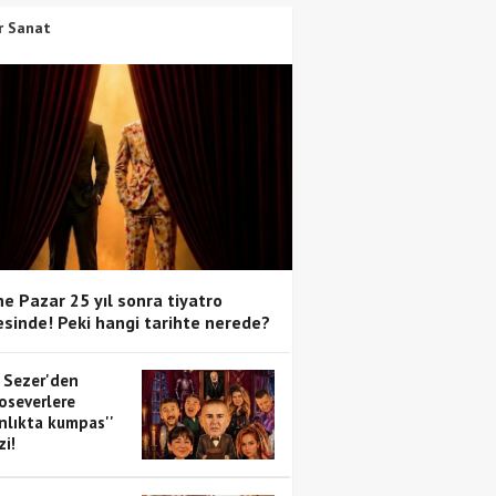
r Sanat
e Pazar 25 yıl sonra tiyatro
sinde! Peki hangi tarihte nerede?
 Sezer'den
oseverlere
anlıkta kumpas''
zi!