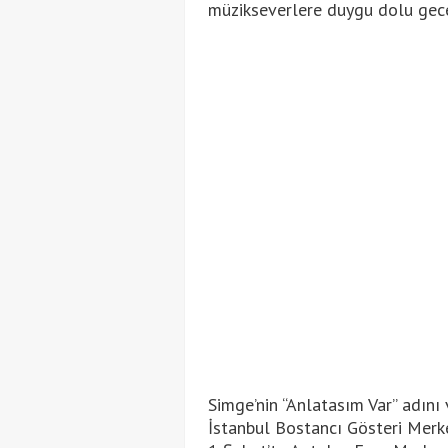
müzikseverlere duygu dolu gece
Simge’nin “Anlatasım Var” adını
İstanbul Bostancı Gösteri Merke