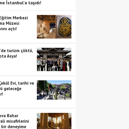
ne İstanbul'a taşıdı!
 Eğitim Merkezi
ma Müzesi
rını açtı!
’de turizm çöktü,
ota Asya!
Çekül Evi, tarihi ve
rü geleceğe
r!
va Bahar
ali misafirlerini
i bir deneyime