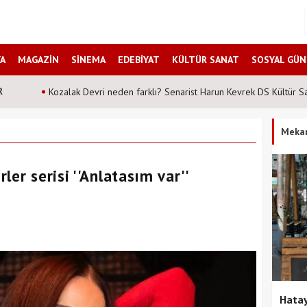
A
MAGAZİN
SİNEMA
EDEBİYAT
KÜLTÜR SANAT
SOSYAL GÜ
R
Şahane Pazar 25 yıl sonra tiyatro sahnesinde! Peki hangi tarih
Meka
er serisi ''Anlatasım var''
Hatay