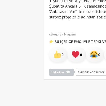
1 Şubat’ta Antalya Fuar Merkezi
Şubat’ta Ankara STK sahnesinde 
“Anlatasım Var” ile müzik listel
sürpriz projelerle adından söz
category / Magazin
BU İÇERİĞE EMOJİYLE TEPKİ VE
0
0
0
akustik konserler
Etiketler