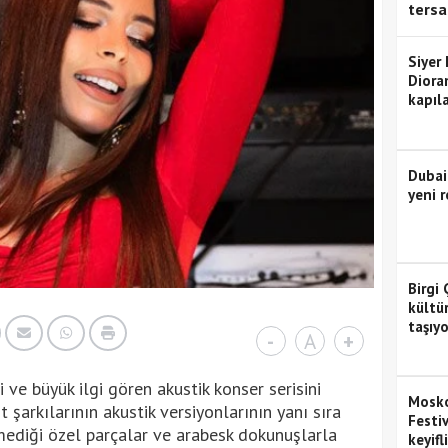
tersa
Siyer
Diora
kapıla
Dubai
yeni r
Birgi 
kültü
taşıyo
-
A
+
 ve büyük ilgi gören akustik konser serisini
Mosko
t şarkılarının akustik versiyonlarının yanı sıra
Festiv
diği özel parçalar ve arabesk dokunuşlarla
keyifl