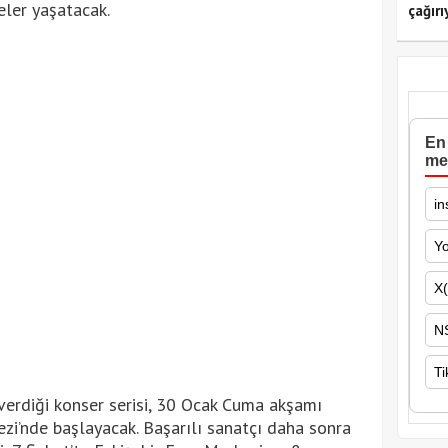
ler yaşatacak.
çağırı
En 
me
in
Y
X(
N
Ti
 verdiği konser serisi, 30 Ocak Cuma akşamı
zi’nde başlayacak. Başarılı sanatçı daha sonra