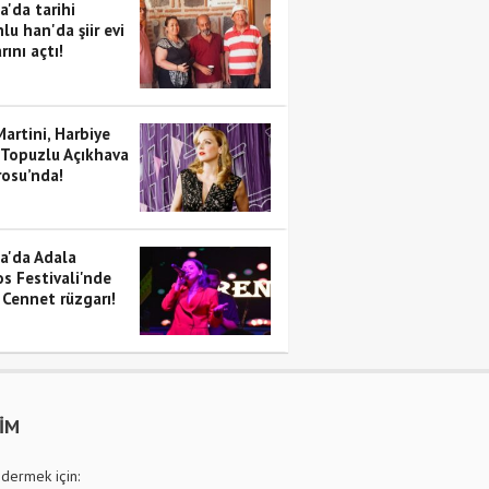
a'da tarihi
lu han'da şiir evi
rını açtı!
artini, Harbiye
 Topuzlu Açıkhava
rosu’nda!
a'da Adala
s Festivali'nde
 Cennet rüzgarı!
ŞİM
dermek için: