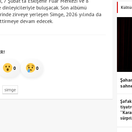
, 7 Şubat’ta Eskişehir Fuar Merkezi ve 8
dinleyicileriyle buluşacak. Son albümü
Kültü
erinde zirveye yerleşen Simge, 2026 yılında da
 ettirmeye devam edecek.
R!
0
0
Şahan
sahne
simge
Şafak
tiyatr
''Kar
sürpri