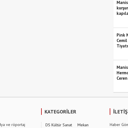
Manis
kurşun
kapıla
Pink M
Cemil
Tiyat
Manis
Hermo
Ceren
KATEGORİLER
İLETİ
dya ve röportaj
Haber Gön
DS Kültür Sanat
Mekan