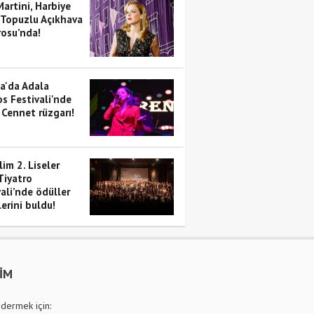
artini, Harbiye
 Topuzlu Açıkhava
rosu’nda!
a'da Adala
s Festivali'nde
 Cennet rüzgarı!
im 2. Liseler
Tiyatro
ali’nde ödüller
erini buldu!
ŞİM
dermek için: