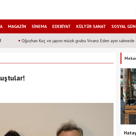
A
MAGAZİN
SİNEMA
EDEBİYAT
KÜLTÜR SANAT
SOSYAL GÜ
R
Oğuzhan Koç ve japon müzik grubu Vivanz Eden aynı sahnede 
Meka
uştular!
Hatay