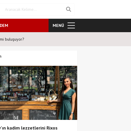
NDEM
MENÜ
mi buluşuyor?
Şafak Sezer'den tiyatroseverler
n
'ın kadim lezzetlerini Rixos