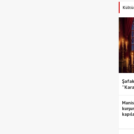
Kültü
Şafak
''Kar
Manis
kurşun
kapıla