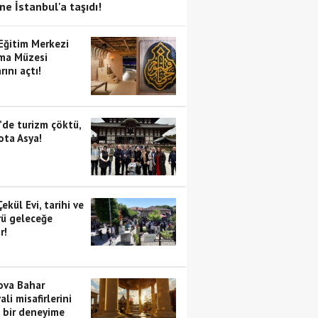
ne İstanbul'a taşıdı!
 Eğitim Merkezi
ma Müzesi
rını açtı!
’de turizm çöktü,
ota Asya!
Çekül Evi, tarihi ve
rü geleceğe
r!
va Bahar
ali misafirlerini
i bir deneyime