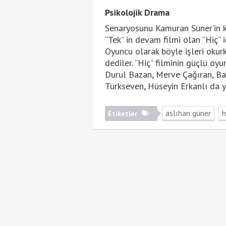
Psikolojik Drama
Senaryosunu Kamuran Süner’in kale
“Tek” in devam filmi olan “Hiç” i
Oyuncu olarak böyle işleri okur
dediler. “Hiç” filminin güçlü oy
Durul Bazan, Merve Çağıran, Bar
Türkseven, Hüseyin Erkanlı da ye
aslıhan güner
h
Etiketler