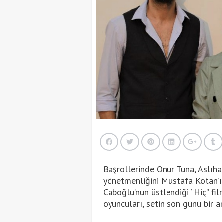
Başrollerinde Onur Tuna, Aslıha
yönetmenliğini Mustafa Kotan’ı
Caboğlu’nun üstlendiği “Hiç” fi
oyuncuları, setin son günü bir ar