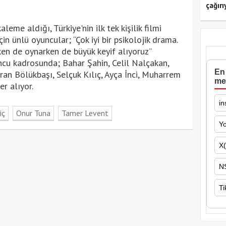
çağırı
me aldığı, Türkiye'nin ilk tek kişilik filmi
çin ünlü oyuncular; “Çok iyi bir psikolojik drama.
ken de oynarken de büyük keyif alıyoruz”
uncu kadrosunda; Bahar Şahin, Celil Nalçakan,
En 
an Bölükbaşı, Selçuk Kılıç, Ayça İnci, Muharrem
me
r alıyor.
in
iç
Onur Tuna
Tamer Levent
Y
X(
N
Ti