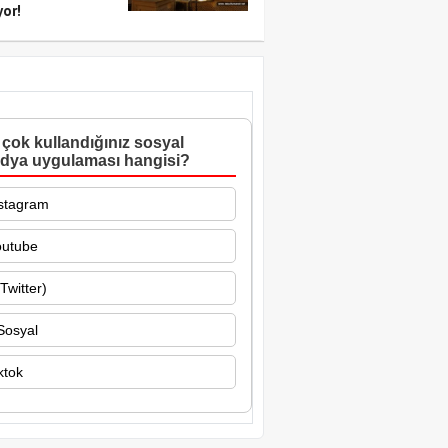
yor!
çok kullandığınız sosyal
dya uygulaması hangisi?
stagram
outube
Twitter)
Sosyal
ktok