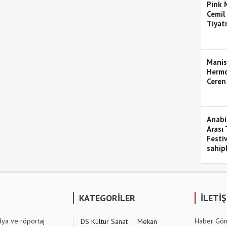
Pink M
Cemil
Tiyat
Manis
Hermo
Ceren
Anabil
Arası 
Festiv
sahipl
KATEGORİLER
İLETİ
dya ve röportaj
Haber Gön
DS Kültür Sanat
Mekan