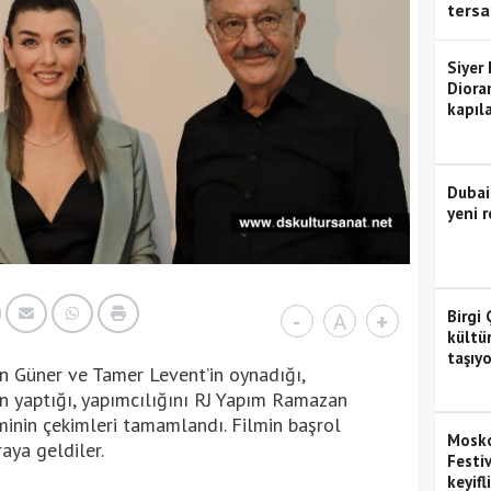
tersa
Siyer
Diora
kapıla
Dubai
yeni r
Birgi 
-
A
+
kültü
taşıyo
n Güner ve Tamer Levent’in oynadığı,
n yaptığı, yapımcılığını RJ Yapım Ramazan
lminin çekimleri tamamlandı. Filmin başrol
Mosko
aya geldiler.
Festiv
keyifl