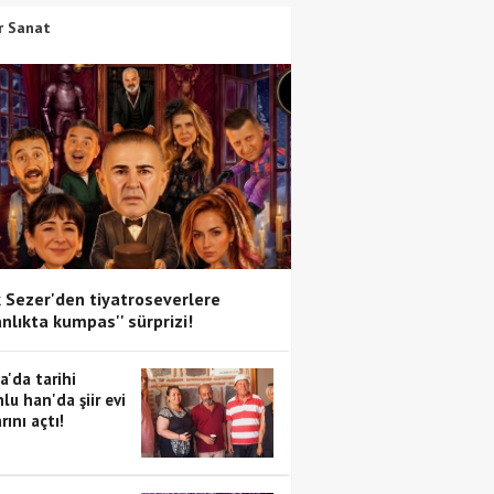
r Sanat
 Sezer'den tiyatroseverlere
anlıkta kumpas'' sürprizi!
a'da tarihi
lu han'da şiir evi
rını açtı!