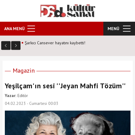
ANA MENÜ
MENÜ
Kozalak Devri neden farklı? Senarist Harun Kevrek DS
Kültür Sanat'a anlattı!
Magazin
Yeşilçam'ın sesi ''Jeyan Mahfi Tözüm''
Yazar:
Editör
04.02.2023 - Cumartesi 00:03