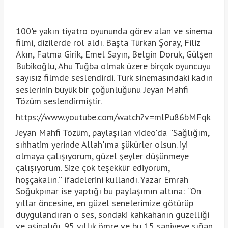
100'e yakın tiyatro oyununda görev alan ve sinema
filmi, dizilerde rol aldı. Başta Türkan Şoray, Filiz
Akın, Fatma Girik, Emel Sayın, Belgin Doruk, Gülşen
Bubikoğlu, Ahu Tuğba olmak üzere birçok oyuncuyu
sayısız filmde seslendirdi. Türk sinemasındaki kadın
seslerinin büyük bir çoğunluğunu Jeyan Mahfi
Tözüm seslendirmiştir.
https://www.youtube.com/watch?v=mlPu86bMFqk
Jeyan Mahfi Tözüm, paylaşılan video'da ''Sağlığım,
sıhhatim yerinde Allah'ıma şükürler olsun. iyi
olmaya çalışıyorum, güzel şeyler düşünmeye
çalışıyorum. Size çok teşekkür ediyorum,
hoşçakalın.'' ifadelerini kullandı. Yazar Emrah
Soğukpınar ise yaptığı bu paylaşımın altına: ''On
yıllar öncesine, en güzel senelerimize götürüp
duygulandıran o ses, sondaki kahkahanın güzelliği
ve aşinalığı. 95 yıllık ömre ve bu 15 saniyeye sığan