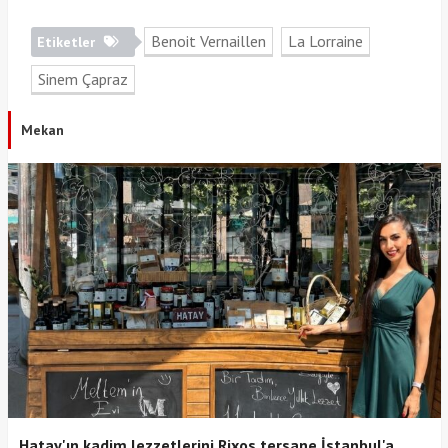
Benoit Vernaillen
La Lorraine
Etiketler
Sinem Çapraz
Mekan
Hatay'ın kadim lezzetlerini Rixos tersane İstanbul'a