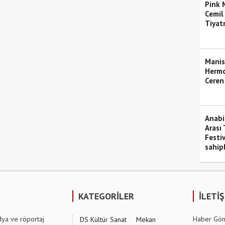
Pink M
Cemil
Tiyat
Manis
Hermo
Ceren
Anabil
Arası 
Festiv
sahipl
KATEGORİLER
İLETİ
dya ve röportaj
Haber Gön
DS Kültür Sanat
Mekan