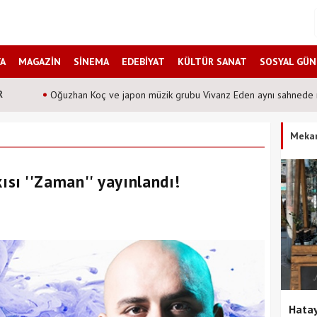
A
MAGAZİN
SİNEMA
EDEBİYAT
KÜLTÜR SANAT
SOSYAL GÜ
R
Oğuzhan Koç ve japon müzik grubu Vivanz Eden aynı sahnede 
Meka
ısı ''Zaman'' yayınlandı!
Hatay