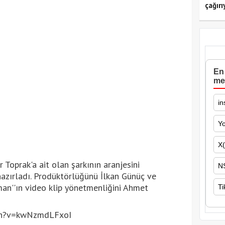
çağırı
En 
me
in
Y
X(
Toprak'a ait olan şarkının aranjesini
N
zırladı. Prodüktörlüğünü İlkan Günüç ve
an''ın video klip yönetmenliğini Ahmet
Ti
ch?v=kwNzmdLFxoI