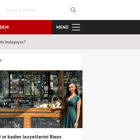
NDEM
MENÜ
mi buluşuyor?
Şafak Sezer'den tiyatroseverler
n
'ın kadim lezzetlerini Rixos