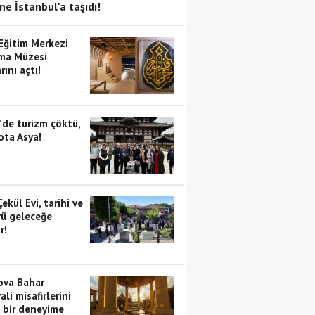
ne İstanbul'a taşıdı!
 Eğitim Merkezi
ma Müzesi
rını açtı!
’de turizm çöktü,
ota Asya!
Çekül Evi, tarihi ve
rü geleceğe
r!
va Bahar
ali misafirlerini
i bir deneyime