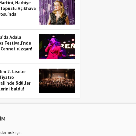
artini, Harbiye
 Topuzlu Açıkhava
rosu’nda!
a'da Adala
s Festivali'nde
 Cennet rüzgarı!
im 2. Liseler
Tiyatro
ali’nde ödüller
erini buldu!
ŞİM
dermek için: