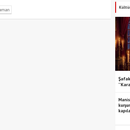
Kültü
aman
Şafak
''Kar
Manis
kurşun
kapıla