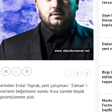
tersa
Siyer
Diora
kapıla
Dubai
yeni r
Birgi 
-
A
+
kültü
taşıyo
erinden Erdal Toprak, yeni çalışması ''Zaman''ı
verlerin beğenisine sundu. Kısa sürede büyük
 görüntülenme aldı.
Mosko
Festiv
keyifl