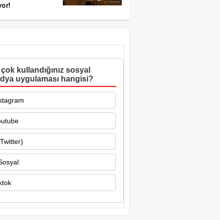
yor!
çok kullandığınız sosyal
dya uygulaması hangisi?
stagram
outube
Twitter)
Sosyal
ktok