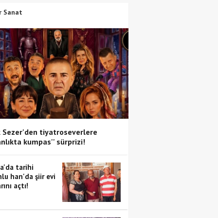
r Sanat
 Sezer'den tiyatroseverlere
anlıkta kumpas'' sürprizi!
a'da tarihi
lu han'da şiir evi
rını açtı!