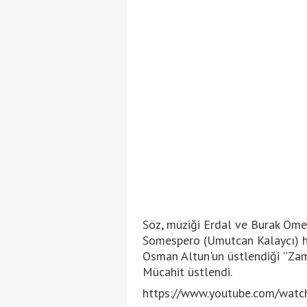
Söz, müziği Erdal ve Burak Ömer 
Somespero (Umutcan Kalaycı) ha
Osman Altun'un üstlendiği ''Zam
Mücahit üstlendi.
https://www.youtube.com/wat