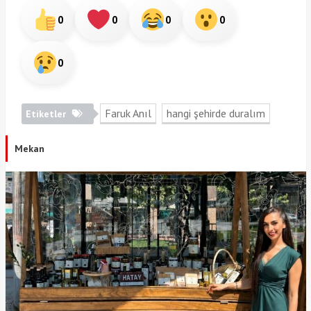
0
0
0
0
0
Faruk Anıl
hangi şehirde duralım
Etiketler
Mekan