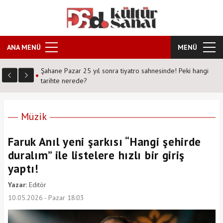
ANA MENÜ
MENÜ
vrek DS
Şahane Pazar 25 yıl sonra tiyatro sahnesinde! Peki hangi
tarihte nerede?
Müzik
Faruk Anıl yeni şarkısı “Hangi şehirde
duralım” ile listelere hızlı bir giriş
yaptı!
Yazar:
Editör
10.05.2026 - Pazar 18:03