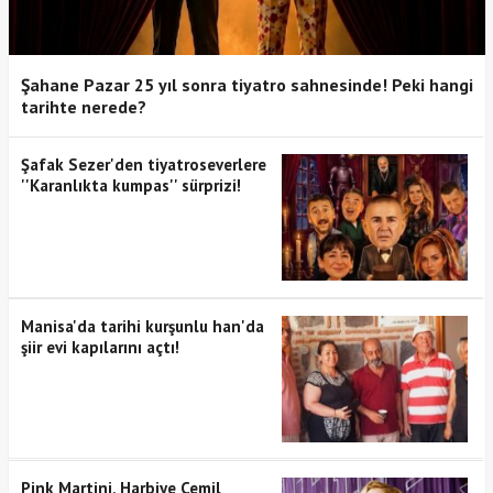
Şahane Pazar 25 yıl sonra tiyatro sahnesinde! Peki hangi
tarihte nerede?
Şafak Sezer'den tiyatroseverlere
''Karanlıkta kumpas'' sürprizi!
Manisa'da tarihi kurşunlu han'da
şiir evi kapılarını açtı!
Pink Martini, Harbiye Cemil