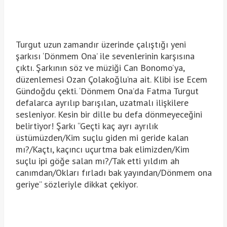
Turgut uzun zamandır üzerinde çalıştığı yeni
şarkısı ‘Dönmem Ona’ ile sevenlerinin karşısına
çıktı. Şarkının söz ve müziği Can Bonomo’ya,
düzenlemesi Ozan Çolakoğlu’na ait. Klibi ise Ecem
Gündoğdu çekti. ‘Dönmem Ona’da Fatma Turgut
defalarca ayrılıp barışılan, uzatmalı ilişkilere
sesleniyor. Kesin bir dille bu defa dönmeyeceğini
belirtiyor! Şarkı “Geçti kaç ayrı ayrılık
üstümüzden/Kim suçlu giden mi geride kalan
mı?/Kaçtı, kaçıncı uçurtma bak elimizden/Kim
suçlu ipi göğe salan mı?/Tak etti yıldım ah
canımdan/Okları fırladı bak yayından/Dönmem ona
geriye” sözleriyle dikkat çekiyor.