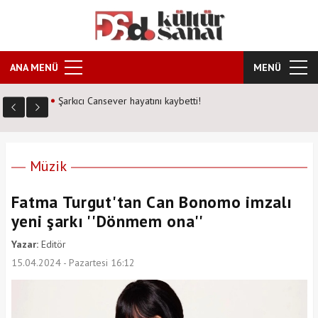
ANA MENÜ
MENÜ
Kozalak Devri neden farklı? Senarist Harun Kevrek DS
Kültür Sanat'a anlattı!
Müzik
Fatma Turgut'tan Can Bonomo imzalı
yeni şarkı ''Dönmem ona''
Yazar:
Editör
15.04.2024 - Pazartesi 16:12