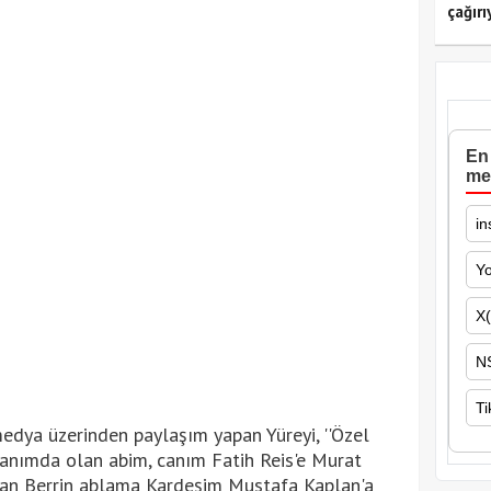
çağırı
En 
me
in
Y
X(
N
Ti
 medya üzerinden paylaşım yapan Yüreyi, ''Özel
yanımda olan abim, canım Fatih Reis'e Murat
açan Berrin ablama Kardeşim Mustafa Kaplan'a