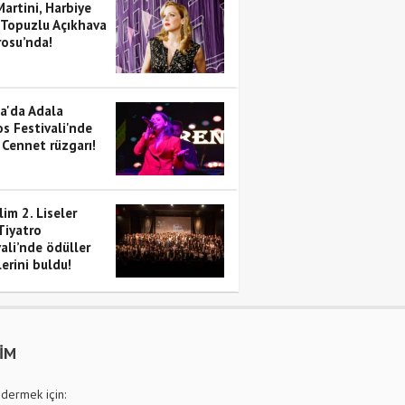
artini, Harbiye
 Topuzlu Açıkhava
rosu’nda!
a'da Adala
s Festivali'nde
 Cennet rüzgarı!
im 2. Liseler
Tiyatro
ali’nde ödüller
erini buldu!
ŞİM
dermek için: