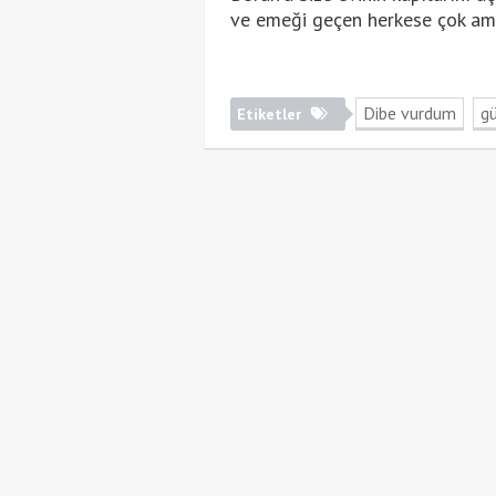
ve emeği geçen herkese çok ama 
Dibe vurdum
gü
Etiketler