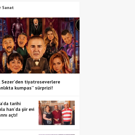
r Sanat
 Sezer'den tiyatroseverlere
anlıkta kumpas'' sürprizi!
a'da tarihi
lu han'da şiir evi
rını açtı!