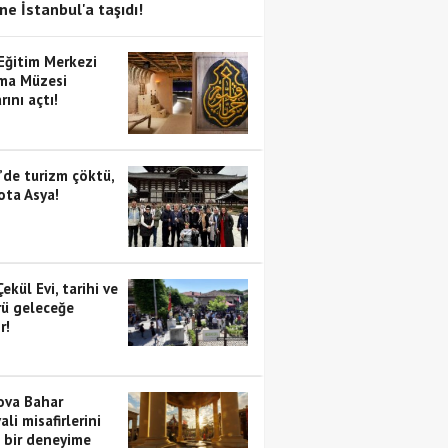
ne İstanbul'a taşıdı!
 Eğitim Merkezi
ma Müzesi
rını açtı!
’de turizm çöktü,
ota Asya!
Çekül Evi, tarihi ve
rü geleceğe
r!
va Bahar
ali misafirlerini
i bir deneyime