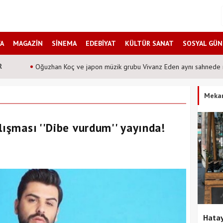
A
MAGAZİN
SİNEMA
EDEBİYAT
KÜLTÜR SANAT
SOSYAL GÜ
R
han Koç ve japon müzik grubu Vivanz Eden aynı sahnede mi buluşuyor?
Meka
lışması ''Dibe vurdum'' yayında!
Hatay