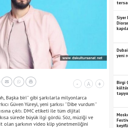
tersa
Siyer
Diora
kapıla
Dubai
yeni r
Birgi 
-
A
+
kültü
taşıyo
, Başka biri'' gibi şarkılarla milyonlarca
ıcı Güven Yüreyi, yeni şarkısı ''Dibe vurdum''
sına çıktı. DMC etiketi ile tüm dijital
Mosko
kısa sürede büyük ilgi gördü. Söz, müziği ve
Festiv
t olan şarkının video klip yönetmenliğini
keyifl