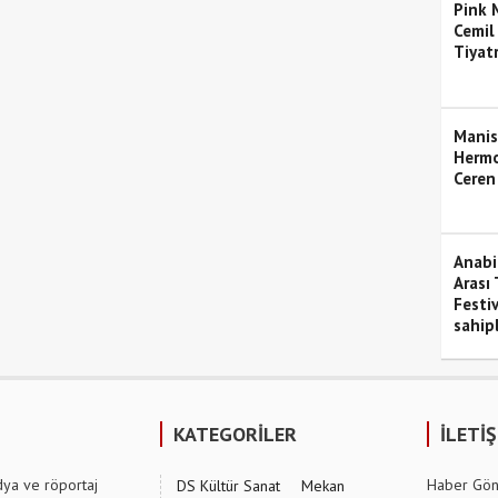
Pink M
Cemil
Tiyat
Manis
Hermo
Ceren
Anabil
Arası 
Festiv
sahipl
KATEGORİLER
İLETİ
dya ve röportaj
Haber Gön
DS Kültür Sanat
Mekan