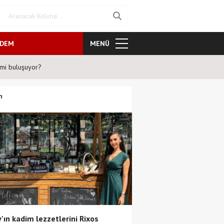
NDEM
MENÜ
Şafak Sezer'den tiyatroseverlere ''Karanlıkta ku
n
'ın kadim lezzetlerini Rixos