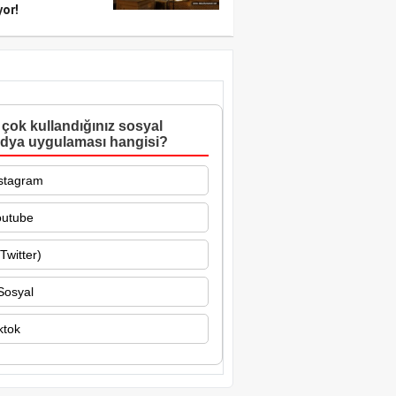
yor!
çok kullandığınız sosyal
dya uygulaması hangisi?
stagram
outube
Twitter)
Sosyal
ktok