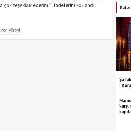
çok teşekkür ederim.'' ifadelerini kullandı.
Kültü
ven yüreyi
Şafak
''Kar
Manis
kurşun
kapıla