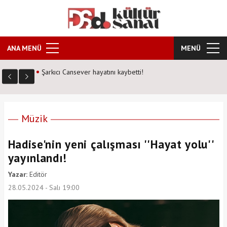
ANA MENÜ
MENÜ
Kozalak Devri neden farklı? Senarist Harun Kevrek DS
Kültür Sanat'a anlattı!
Müzik
Hadise'nin yeni çalışması ''Hayat yolu''
yayınlandı!
Yazar:
Editör
28.05.2024 - Salı 19:00