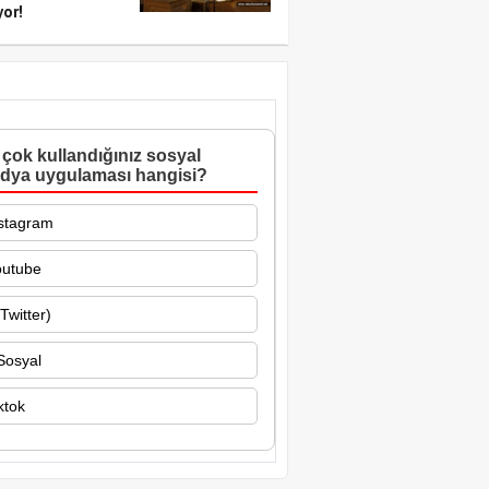
yor!
çok kullandığınız sosyal
dya uygulaması hangisi?
stagram
outube
Twitter)
Sosyal
ktok