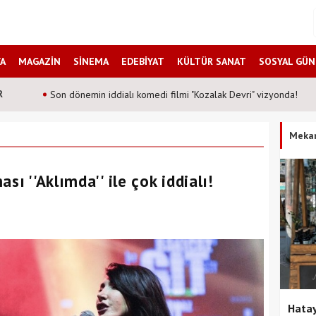
A
MAGAZİN
SİNEMA
EDEBİYAT
KÜLTÜR SANAT
SOSYAL GÜ
R
Son dönemin iddialı komedi filmi "Kozalak Devri" vizyonda!
Meka
sı ''Aklımda'' ile çok iddialı!
Hatay