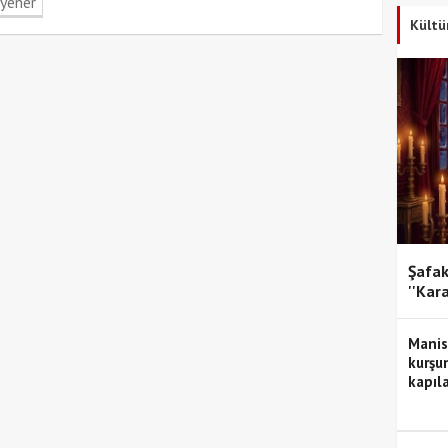
yener
Kültü
Şafak
''Kar
Manis
kurşun
kapıla