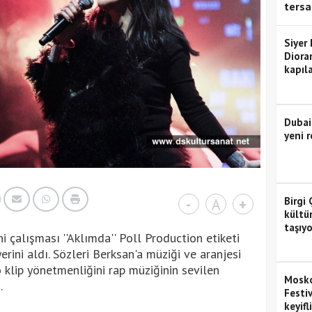
tersa
Siyer
Diora
kapıla
Dubai
yeni r
Birgi 
-
A
+
kültü
taşıyo
i çalışması ''Aklımda'' Poll Production etiketi
erini aldı. Sözleri Berksan'a müziği ve aranjesi
 klip yönetmenliğini rap müziğinin sevilen
Mosko
.
Festiv
keyifl