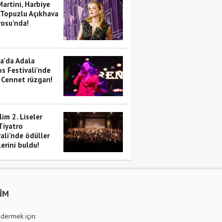
artini, Harbiye
 Topuzlu Açıkhava
rosu’nda!
a'da Adala
s Festivali'nde
 Cennet rüzgarı!
im 2. Liseler
Tiyatro
ali’nde ödüller
erini buldu!
ŞİM
dermek için: