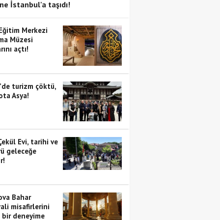
ne İstanbul'a taşıdı!
 Eğitim Merkezi
ma Müzesi
rını açtı!
’de turizm çöktü,
ota Asya!
Çekül Evi, tarihi ve
rü geleceğe
r!
va Bahar
ali misafirlerini
i bir deneyime