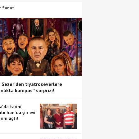
r Sanat
 Sezer'den tiyatroseverlere
anlıkta kumpas'' sürprizi!
a'da tarihi
lu han'da şiir evi
rını açtı!