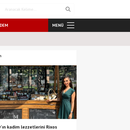
NDEM
MENÜ
Keloğlan ve Hayvan Dostları fi
n
'ın kadim lezzetlerini Rixos