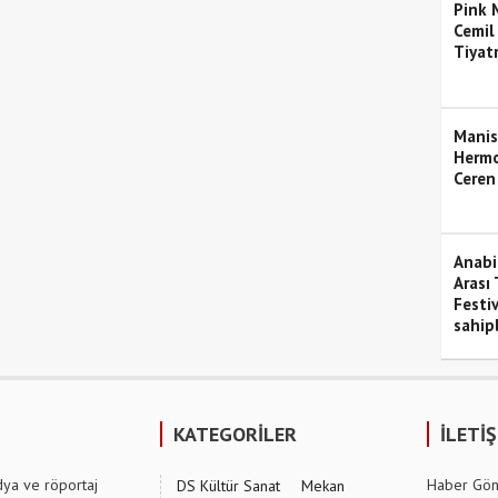
Pink M
Cemil
Tiyat
Manis
Hermo
Ceren
Anabil
Arası 
Festiv
sahipl
KATEGORİLER
İLETİ
dya ve röportaj
Haber Gön
DS Kültür Sanat
Mekan