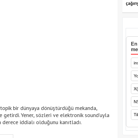
çağırı
En 
me
in
Y
X(
N
distopik bir dünyaya dönüştürdüğü mekanda,
 getirdi. Yener, sözleri ve elektronik sound’uyla
Ti
on derece iddialı olduğunu kanıtladı.