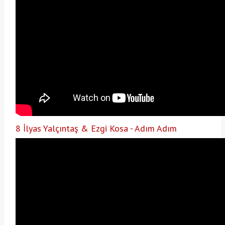
8 İlyas Yalçıntaş & Ezgi Kosa - Adım Adım