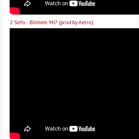
2 Sefo - Bilmem Mi? (prod.by Aerro)