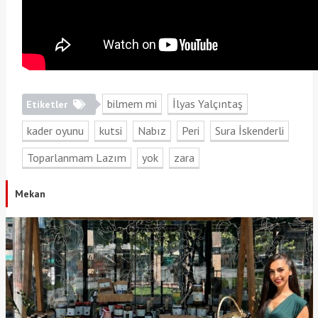
bilmem mi
İlyas Yalçıntaş
Etiketler
kader oyunu
kutsi
Nabız
Peri
Sura İskenderli
Toparlanmam Lazım
yok
zara
Mekan