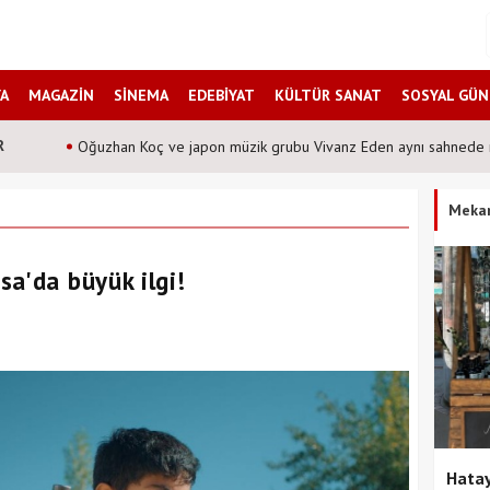
A
MAGAZİN
SİNEMA
EDEBİYAT
KÜLTÜR SANAT
SOSYAL GÜ
R
ynı sahnede mi buluşuyor?
Şafak Sezer'den t
Meka
a'da büyük ilgi!
Hatay