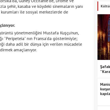
orsika’da, Güney Occitanie’de, Drôme ve
la şehir, kasaba ve köydeki sinemaların yanı
Kültü
m kurumları ile sosyal merkezlerde de
lanıyor.
 görüntü yönetmenliğini Mustafa Kuşçu’nun,
ğı “Peripeteia” nın Fransa’da gösterimiyle;
eği daha adil bir dünya için verilen mücadele
dirmek amaçlanıyor.
Şafak
''Kar
Manis
kurşun
kapıla