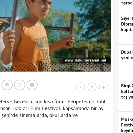
tersa
Siyer
Diora
kapıla
Dubai
yeni r
Birgi 
-
A
+
kültü
taşıyo
rve Gezen’in, son kısa filmi “Peripeteia – Talih
nsan Hakları Film Festivali kapsamında bir ay
 şehirde sinemalarda, okullarda ve
Mosko
Festiv
keyifl