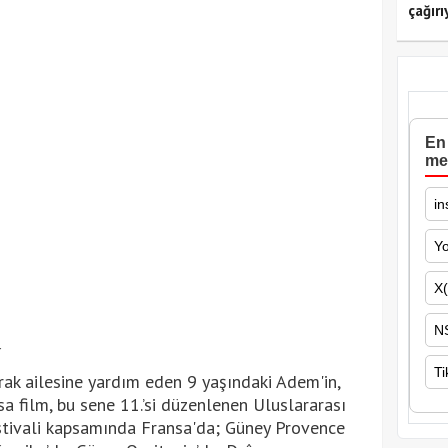
çağırı
En 
me
in
Y
X(
N
Ti
rak ailesine yardım eden 9 yaşındaki Adem'in,
a film, bu sene 11.’si düzenlenen Uluslararası
tivali kapsamında Fransa'da; Güney Provence