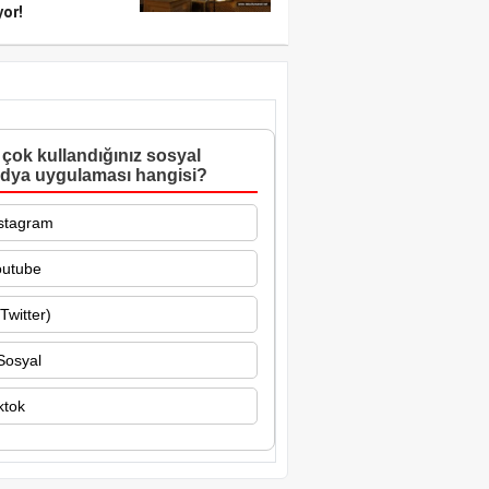
yor!
çok kullandığınız sosyal
dya uygulaması hangisi?
stagram
outube
Twitter)
Sosyal
ktok