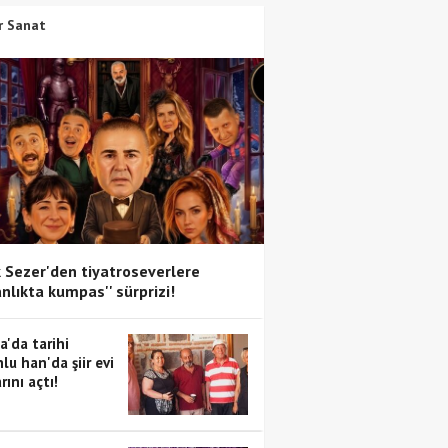
r Sanat
 Sezer'den tiyatroseverlere
anlıkta kumpas'' sürprizi!
a'da tarihi
lu han'da şiir evi
rını açtı!