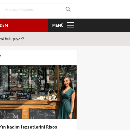
NDEM
MENÜ
iyatroseverlere ''Karanlıkta kumpas'' sürprizi!
n
'ın kadim lezzetlerini Rixos