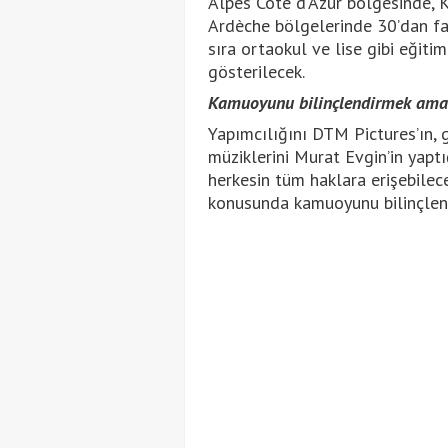
Alpes Côte d'Azur bölgesinde, K
Ardèche bölgelerinde 30’dan faz
sıra ortaokul ve lise gibi eğiti
gösterilecek.
Kamuoyunu bilinçlendirmek amaç
Yapımcılığını DTM Pictures’ın,
müziklerini Murat Evgin’in yaptı
herkesin tüm haklara erişebilec
konusunda kamuoyunu bilinçlen