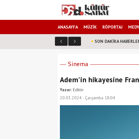
ANASAYFA
MÜZİK
RÖPORTAJ
MEDY
SON DAKİKA HABERLE
Oğuzhan Koç ve japon müzik grubu Vivanz Eden a
Sinema
Adem'in hikayesine Frans
Yazar:
Editör
20.03.2024 - Çarşamba 18:04