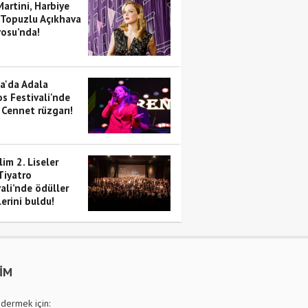
artini, Harbiye
 Topuzlu Açıkhava
rosu’nda!
a'da Adala
s Festivali'nde
 Cennet rüzgarı!
im 2. Liseler
Tiyatro
ali’nde ödüller
erini buldu!
ŞİM
dermek için: