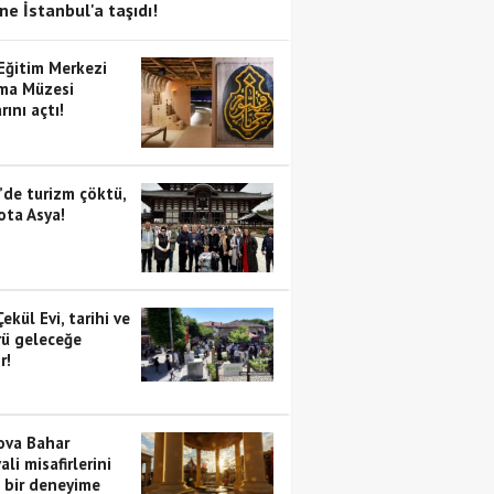
ne İstanbul'a taşıdı!
 Eğitim Merkezi
ma Müzesi
rını açtı!
’de turizm çöktü,
ota Asya!
Çekül Evi, tarihi ve
rü geleceğe
r!
va Bahar
ali misafirlerini
i bir deneyime