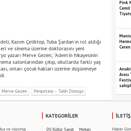
Pink M
Cemil
Tiyat
Manis
adeli, Kazım Çeliktop, Tuba Şardan’ın rol aldığı
Hermo
Ceren
alleri ve sinema üzerine doktorasını yeni
o yazarı Merve Gezen; “Adem’in hikayesinin
nema salonlarından çıkıp, okullarda farklı yaş
ası, onları çocuk hakları üzerine düşünmeye
Anabil
Arası 
di.
Festiv
sahipl
Merve Gezen
Peripeteia – Talih Dönüşü
KATEGORİLER
İLETİ
dya ve röportaj
Haber Gön
DS Kültür Sanat
Mekan