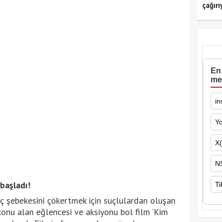
çağırı
En 
me
in
Y
X(
N
 başladı!
Ti
ç şebekesini çökertmek için suçlulardan oluşan
 konu alan eğlencesi ve aksiyonu bol film ‘Kim