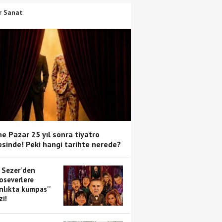
r Sanat
e Pazar 25 yıl sonra tiyatro
sinde! Peki hangi tarihte nerede?
 Sezer'den
oseverlere
anlıkta kumpas''
zi!