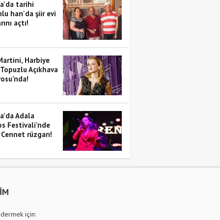
a'da tarihi
lu han'da şiir evi
rını açtı!
artini, Harbiye
 Topuzlu Açıkhava
rosu’nda!
a'da Adala
s Festivali'nde
 Cennet rüzgarı!
ŞİM
dermek için: