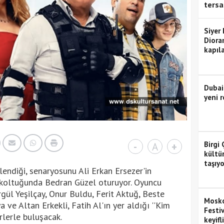
tersa
Siyer
Diora
kapıla
Dubai
yeni r
Birgi 
-
A
+
kültü
taşıyo
lendiği, senaryosunu Ali Erkan Ersezer'in
 koltuğunda Bedran Güzel oturuyor. Oyuncu
ül Yeşilçay, Onur Buldu, Ferit Aktuğ, Beste
Mosko
ve Altan Erkekli, Fatih Al'ın yer aldığı ''Kim
Festiv
rlerle buluşacak.
keyifl