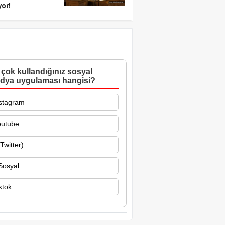
yor!
çok kullandığınız sosyal
dya uygulaması hangisi?
stagram
outube
Twitter)
Sosyal
ktok