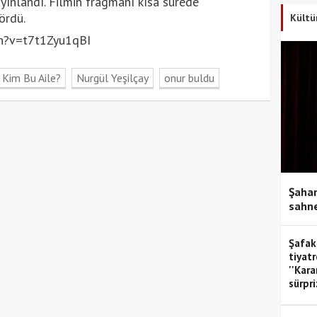
ayınlandı. Filmin fragmanı kısa sürede
ördü.
Kültü
h?v=t7t1Zyu1qBI
Kim Bu Aile?
Nurgül Yeşilçay
onur buldu
Şahan
sahne
Şafak
tiyatr
''Kar
sürpri