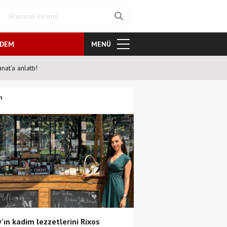
NDEM
MENÜ
at'a anlattı!
Şahane Pazar 25 yıl sonra tiya
n
'ın kadim lezzetlerini Rixos