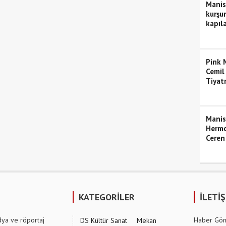
Manis
kurşun
kapıla
Pink M
Cemil
Tiyat
Manis
Hermo
Ceren
KATEGORİLER
İLETİ
dya ve röportaj
Haber Gön
DS Kültür Sanat
Mekan