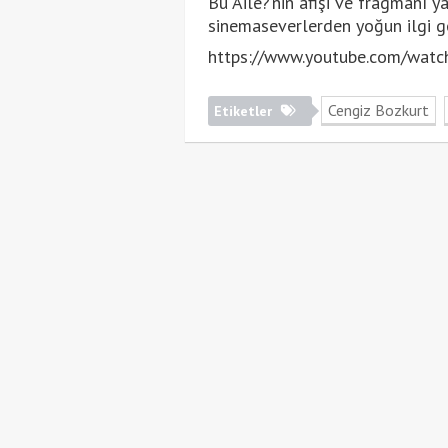
Bu Aile?’nin afişi ve fragmanı y
sinemaseverlerden yoğun ilgi g
https://www.youtube.com/watc
Cengiz Bozkurt
Etiketler