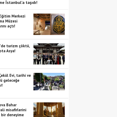
ne İstanbul'a taşıdı!
 Eğitim Merkezi
ma Müzesi
rını açtı!
’de turizm çöktü,
ota Asya!
Çekül Evi, tarihi ve
rü geleceğe
r!
va Bahar
ali misafirlerini
i bir deneyime