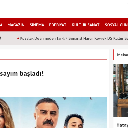
A
MAGAZİN
SİNEMA
EDEBİYAT
KÜLTÜR SANAT
SOSYAL GÜ
R
Kozalak Devri neden farklı? Senarist Harun Kevrek DS Kültür San
Meka
i sayım başladı!
Hatay