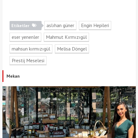
aslıhan güner
Engin Hepileri
Etiketler
eser yenenler
Mahmut Kırmızıgül
mahsun kırmızıgül
Melisa Döngel
Prestij Meselesi
Mekan