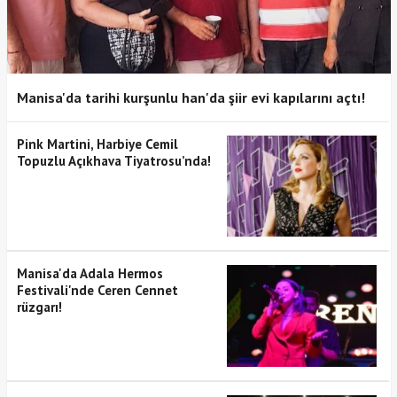
Manisa'da tarihi kurşunlu han'da şiir evi kapılarını açtı!
Pink Martini, Harbiye Cemil
Topuzlu Açıkhava Tiyatrosu’nda!
Manisa'da Adala Hermos
Festivali'nde Ceren Cennet
rüzgarı!