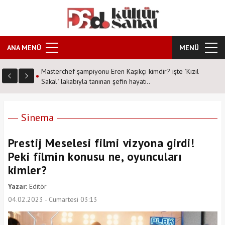
ANA MENÜ
MENÜ
 buluşuyor!
Masterchef şampiyonu Eren Kaşıkçı kimdir? işte "Kızıl
Sakal" lakabıyla tanınan şefin hayatı..
Sinema
Prestij Meselesi filmi vizyona girdi!
Peki filmin konusu ne, oyuncuları
kimler?
Yazar:
Editör
04.02.2023 - Cumartesi 03:13