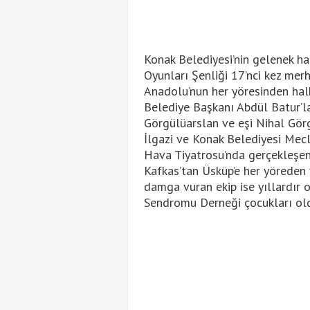
Konak Belediyesi’nin gelenek ha
Oyunları Şenliği 17’nci kez mer
Anadolu’nun her yöresinden halk
Belediye Başkanı Abdül Batur’l
Görgülüarslan ve eşi Nihal Gör
İlgazi ve Konak Belediyesi Mecli
Hava Tiyatrosu’nda gerçekleşe
Kafkas’tan Üsküp’e her yöreden 
damga vuran ekip ise yıllardır 
Sendromu Derneği çocukları ol