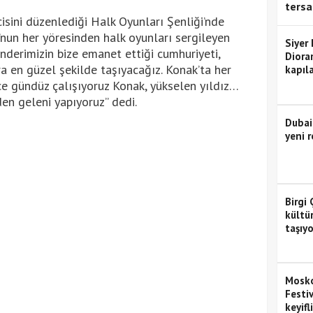
tersa
cisini düzenlediği Halk Oyunları Şenliği’nde
nun her yöresinden halk oyunları sergileyen
Siyer
nderimizin bize emanet ettiği cumhuriyeti,
Diora
ra en güzel şekilde taşıyacağız. Konak’ta her
kapıla
ce gündüz çalışıyoruz Konak, yükselen yıldız…
en geleni yapıyoruz” dedi.
Dubai
yeni r
Birgi 
kültü
taşıyo
Mosko
Festiv
keyifl