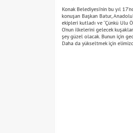
Konak Belediyesi’nin bu yıl 17’n
konuşan Başkan Batur, Anadolu’
ekipleri kutladı ve “Çünkü Ulu Ö
O’nun ilkelerini gelecek kuşakla
şey güzel olacak. Bunun için ge
Daha da yükseltmek için elimizd