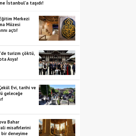
ne İstanbul'a taşıdı!
 Eğitim Merkezi
ma Müzesi
rını açtı!
’de turizm çöktü,
ota Asya!
Çekül Evi, tarihi ve
rü geleceğe
r!
va Bahar
ali misafirlerini
i bir deneyime