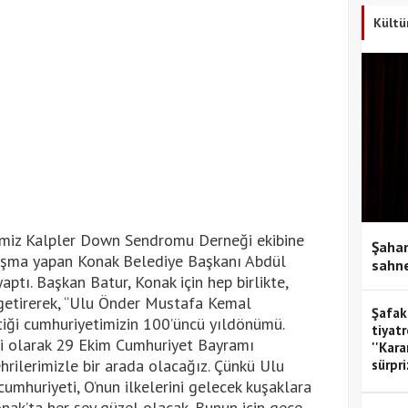
Kültü
Temiz Kalpler Down Sendromu Derneği ekibine
Şahan
nuşma yapan Konak Belediye Başkanı Abdül
sahne
aptı. Başkan Batur, Konak için hep birlikte,
 getirerek, “Ulu Önder Mustafa Kemal
Şafak
iği cumhuriyetimizin 100’üncü yıldönümü.
tiyatr
i olarak 29 Ekim Cumhuriyet Bayramı
''Kar
hrilerimizle bir arada olacağız. Çünkü Ulu
sürpri
umhuriyeti, O’nun ilkelerini gelecek kuşaklara
onak’ta her şey güzel olacak. Bunun için gece