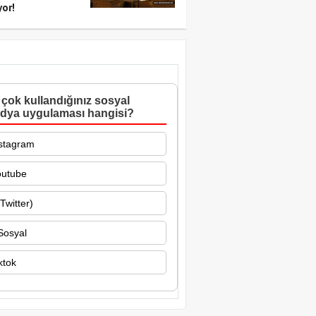
yor!
çok kullandığınız sosyal
dya uygulaması hangisi?
stagram
outube
Twitter)
Sosyal
ktok