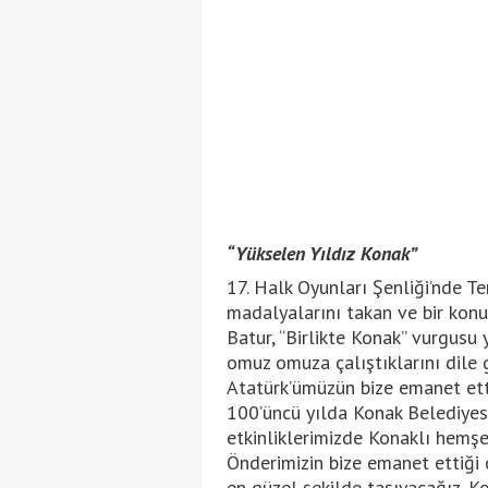
“Yükselen Yıldız Konak”
17. Halk Oyunları Şenliği’nde 
madalyalarını takan ve bir ko
Batur, “Birlikte Konak” vurgusu y
omuz omuza çalıştıklarını dile
Atatürk’ümüzün bize emanet ett
100’üncü yılda Konak Belediyes
etkinliklerimizde Konaklı hemşe
Önderimizin bize emanet ettiği c
en güzel şekilde taşıyacağız. K