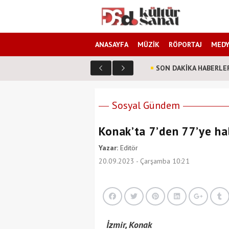
ANASAYFA
MÜZİK
RÖPORTAJ
MEDY
SON DAKİKA HABERLE
tını kaybetti!
Sosyal Gündem
Konak’ta 7’den 77’ye hal
Yazar:
Editör
20.09.2023 - Çarşamba 10:21
İzmir, Konak