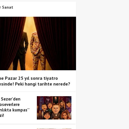
r Sanat
e Pazar 25 yıl sonra tiyatro
sinde! Peki hangi tarihte nerede?
 Sezer'den
oseverlere
anlıkta kumpas''
zi!