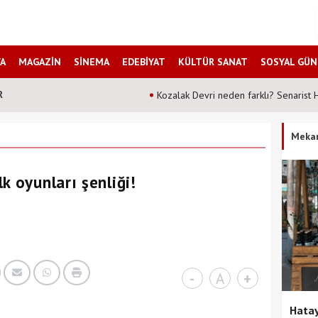
A
MAGAZİN
SİNEMA
EDEBİYAT
KÜLTÜR SANAT
SOSYAL GÜ
R
Kozalak Devri neden farklı? Senarist Harun Kevrek DS Kültür San
Meka
k oyunları şenliği!
-
A
+
Hatay