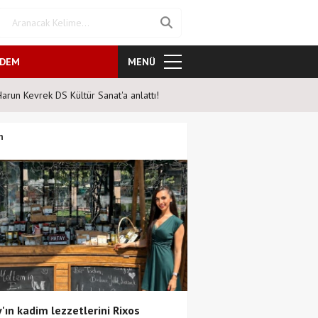
NDEM
MENÜ
at'a anlattı!
Şahane Pazar 25 yıl sonra tiya
n
'ın kadim lezzetlerini Rixos