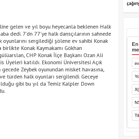
çağırı
line gelen ve yıl boyu heyecanla beklenen Halk
haba dedi. 7’dn 77’ye halk dansçılarının sahnede
 oyunlarını sergilediği şölene ev sahibi Konak
En 
a birlikte Konak Kaymakamı Gökhan
me
gülüarslan, CHP Konak İlçe Başkanı Ozan Ali
s Üyeleri katıldı. Ekonomi Üniversitesi Açık
in
n gecede Zeybek oyunundan misket havasına,
ve türden halk oyunları sergilendi. Geceye
Y
olduğu gibi bu yıl da Temiz Kalpler Down
X(
du.
N
Ti