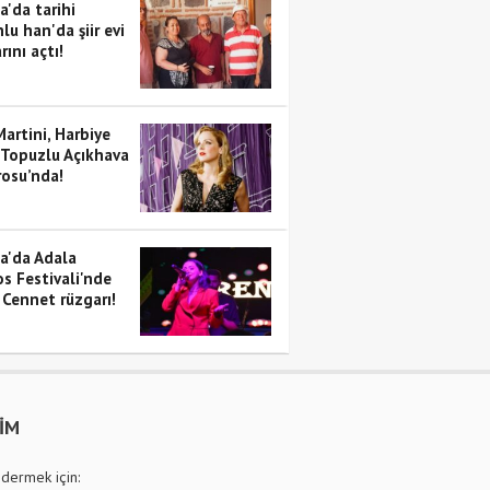
a'da tarihi
lu han'da şiir evi
rını açtı!
artini, Harbiye
 Topuzlu Açıkhava
rosu’nda!
a'da Adala
s Festivali'nde
 Cennet rüzgarı!
ŞİM
dermek için: