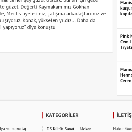
Manis
ikte güzel. Değerli Kaymakamımız Gökhan
kurşun
le, Meclis üyelerimiz, çalışma arkadaşlarımız ve
kapıla
ışıyoruz. Konak, yükselen yıldız… Daha da
i yapıyoruz” diye konuştu.
Pink M
Cemil
Tiyat
Manis
Hermo
Ceren
KATEGORİLER
İLETİ
dya ve röportaj
Haber Gön
DS Kültür Sanat
Mekan