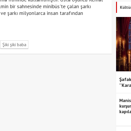
lmin bir sahnesinde minibüs'te çalan şarkı
Kültü
ve şarkı milyonlarca insan tarafından
Şiki şiki baba
Şafak
''Kar
Manis
kurşun
kapıla