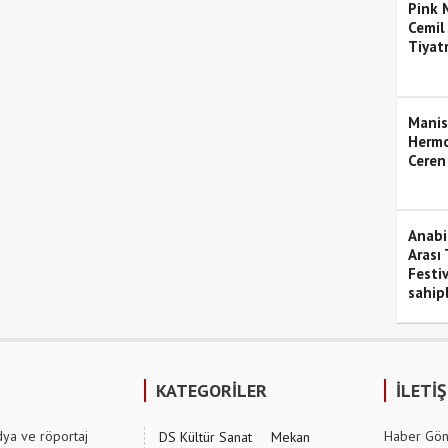
Pink M
Cemil
Tiyat
Manis
Hermo
Ceren
Anabil
Arası 
Festiv
sahipl
KATEGORİLER
İLETİ
dya ve röportaj
Haber Gön
DS Kültür Sanat
Mekan