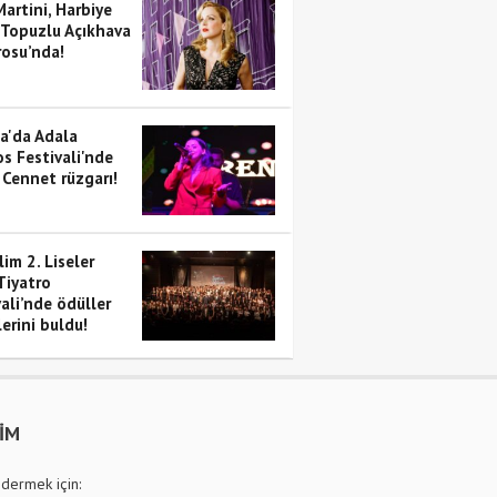
artini, Harbiye
 Topuzlu Açıkhava
rosu’nda!
a'da Adala
s Festivali'nde
 Cennet rüzgarı!
im 2. Liseler
Tiyatro
ali’nde ödüller
erini buldu!
ŞİM
dermek için: