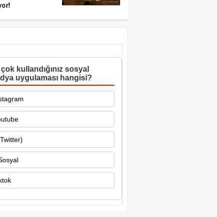
yor!
çok kullandığınız sosyal
dya uygulaması hangisi?
stagram
outube
Twitter)
Sosyal
ktok