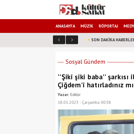
ANASAYFA
MÜZİK
RÖPORTAJ
MEDY
SON DAKİKA HABERLE
n müzik grubu Vivanz Eden aynı sahnede mi buluşuyor?
Sosyal Gündem
''Şiki şiki baba'' şarkıs
Çiğdem'i hatırladınız m
Yazar:
Editör
18.01.2023 - Çarşamba 00:58