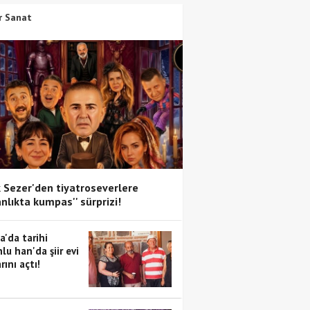
r Sanat
 Sezer'den tiyatroseverlere
anlıkta kumpas'' sürprizi!
a'da tarihi
lu han'da şiir evi
rını açtı!