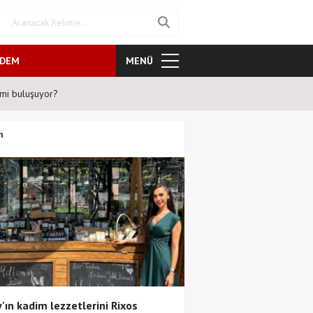
NDEM
MENÜ
Mavi Gri’den duygulara dokun
n
'ın kadim lezzetlerini Rixos