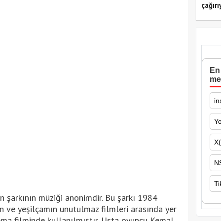
çağırı
En 
me
in
Y
X(
N
Ti
an şarkının müziği anonimdir. Bu şarkı 1984
en ve yeşilçamın unutulmaz filmleri arasında yer
nema filminde kullanılmıştır. Usta oyuncu Kemal