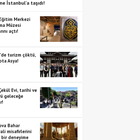
ne İstanbul'a taşıdı!
 Eğitim Merkezi
ma Müzesi
rını açtı!
’de turizm çöktü,
ota Asya!
Çekül Evi, tarihi ve
rü geleceğe
r!
va Bahar
ali misafirlerini
i bir deneyime