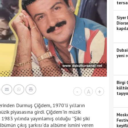
tersa
Siyer
Diora
kapıla
Dubai
yeni r
Birgi 
kültü
-
A
+
taşıyo
erinden Durmuş Çiğdem, 1970'li yılların
üzik piyasasına girdi. Çiğdem'in müzik
Mosko
e 1983 yılında yayınlamış olduğu ''Şiki şiki
Festiv
Albümün çıkış şarkısı'da albüme ismini veren
keyifl