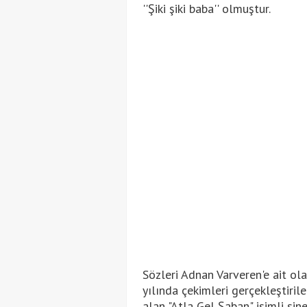
''Şiki şiki baba'' olmuştur.
Sözleri Adnan Varveren'e ait ol
yılında çekimleri gerçekleştiril
alan "Atla Gel Şaban" isimli si