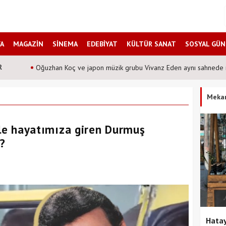
A
MAGAZİN
SİNEMA
EDEBİYAT
KÜLTÜR SANAT
SOSYAL GÜ
R
Şafak Sezer'den tiyatroseverlere ''Karanlıkta kumpas'' sürprizi!
Meka
ı ile hayatımıza giren Durmuş
ı?
Hatay