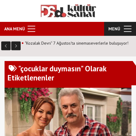
ANA MENÜ
MENÜ
"Kozalak Devri" 7 Ağustos'ta sinemaseverlerle buluşuyor!
"çocuklar duymasın" Olarak
Etiketlenenler