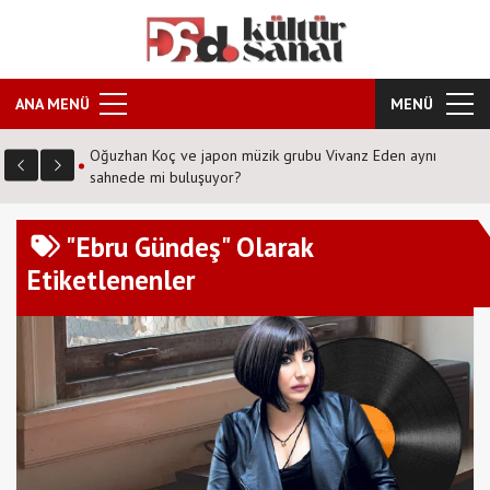
ANA MENÜ
MENÜ
en aynı
Şafak Sezer'den tiyatroseverlere ''Karanlıkta kumpas''
sürprizi!
"Ebru Gündeş" Olarak
Etiketlenenler