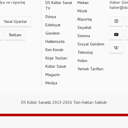
dya ve röportaj
Haber Gön
DS Kültür Sanat
Mekan
haber@dsk
TV
Müzik
Dünya
Röportaj
Yasal Uyarılar
Edebiyat
Seyahat
Gündem
Reklam
Sinema
Hakkımızda
Sosyal Gündem
Kim Kimdir
Teknoloji
Köşe Yazıları
Video
Kültür Sanat
Yemek Tarifleri
Magazin
Medya
DS Kültür Sanat© 2013-2026 Tüm Hakları Saklıdır