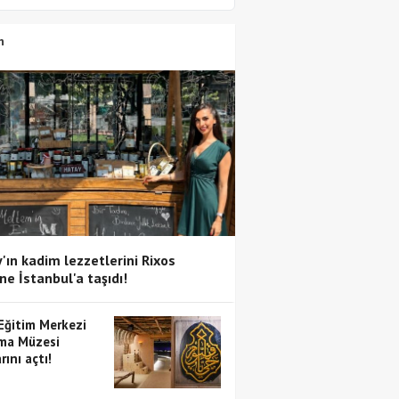
n
'ın kadim lezzetlerini Rixos
ne İstanbul'a taşıdı!
 Eğitim Merkezi
ma Müzesi
rını açtı!