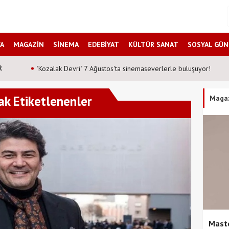
A
MAGAZİN
SİNEMA
EDEBİYAT
KÜLTÜR SANAT
SOSYAL GÜ
R
"Kozalak Devri" 7 Ağustos'ta sinemaseverlerle buluşuyor!
ak Etiketlenenler
Maga
Maste