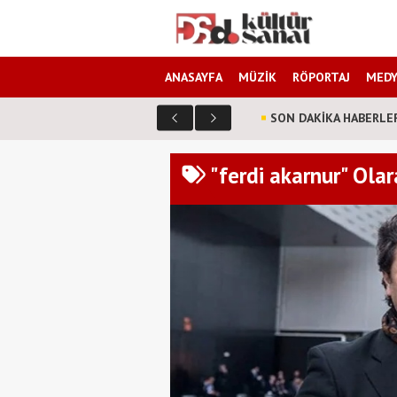
ANASAYFA
MÜZİK
RÖPORTAJ
MEDY
SON DAKİKA HABERLE
"ferdi akarnur" Olar