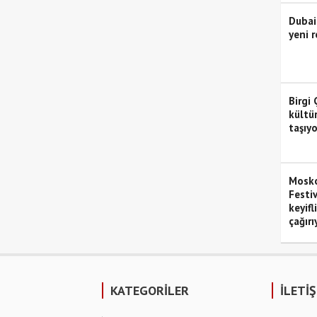
Dubai
yeni r
Birgi 
kültü
taşıyo
Mosko
Festiv
keyifl
çağırı
KATEGORİLER
İLETİ