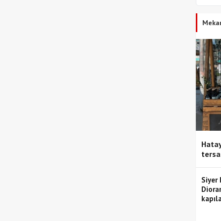
Meka
Hatay
tersa
Siyer
Diora
kapıla