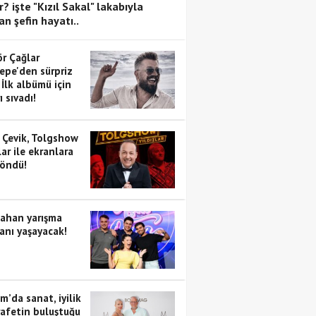
? işte "Kızıl Sakal" lakabıyla
an şefin hayatı..
ör Çağlar
epe'den sürpriz
 İlk albümü için
ı sıvadı!
 Çevik, Tolgshow
lar ile ekranlara
döndü!
ahan yarışma
anı yaşayacak!
’da sanat, iyilik
rafetin buluştuğu