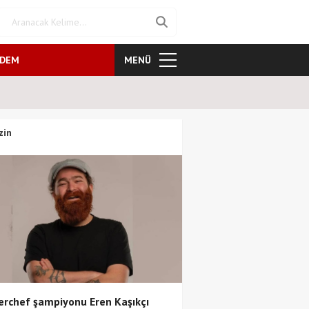
NDEM
MENÜ
Masterchef şampiyonu Eren Kaşık
zin
rchef şampiyonu Eren Kaşıkçı