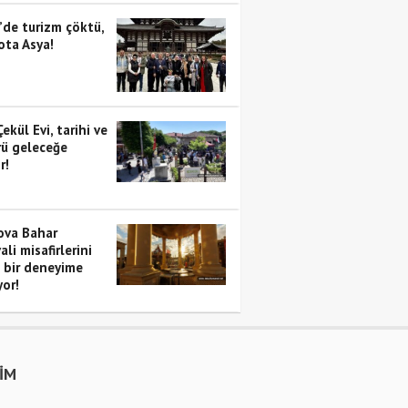
’de turizm çöktü,
ota Asya!
Çekül Evi, tarihi ve
rü geleceğe
r!
va Bahar
ali misafirlerini
i bir deneyime
yor!
ŞİM