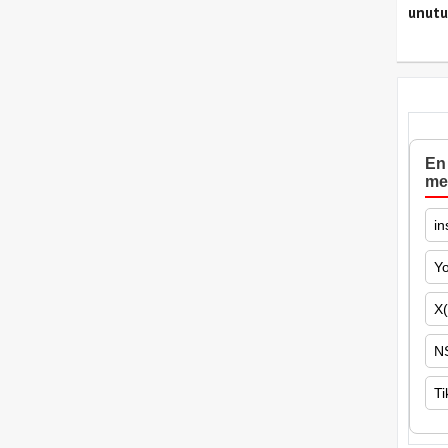
unutu
En 
me
in
Y
X(
N
Ti