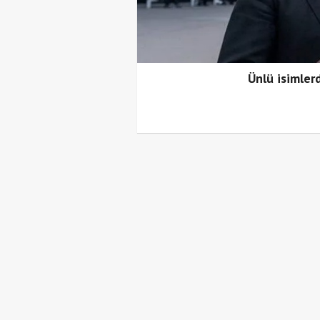
rda!
Ünlü isimler