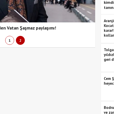
kimdir
tanın
Aranj
Kocat
den Vatan Şaşmaz paylaşımı!
karar!
kollar
1
2
Tolga
yıldız
geri 
Cem Ş
heyec
Bodrum
ve za