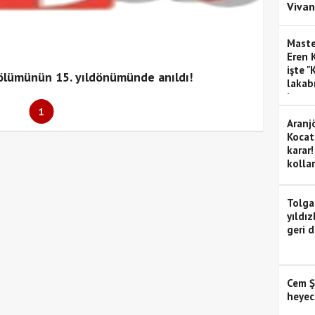
Vivan
Maste
Eren K
işte "
 ölümünün 15. yıldönümünde anıldı!
lakabı
hayatı
1
Aranj
Kocat
karar!
kollar
Tolga
yıldız
geri 
Cem Ş
heyec