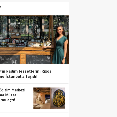
n
'ın kadim lezzetlerini Rixos
ne İstanbul'a taşıdı!
 Eğitim Merkezi
ma Müzesi
rını açtı!