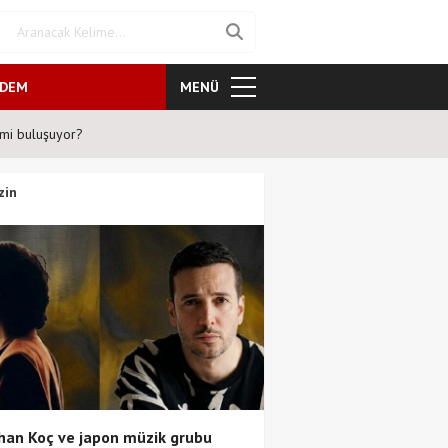
NDEM
MENÜ
mi buluşuyor?
Şafak Sezer'den tiyatroseverler
zin
an Koç ve japon müzik grubu