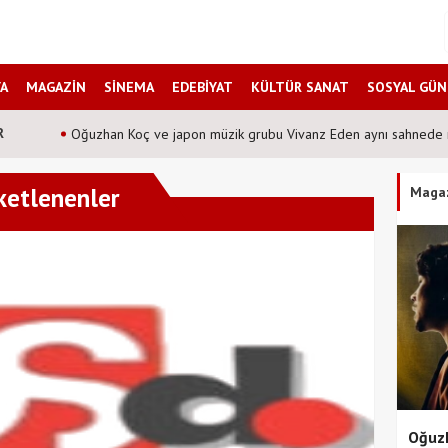
A
MAGAZİN
SİNEMA
EDEBİYAT
KÜLTÜR SANAT
SOSYAL GÜ
R
Oğuzhan Koç ve japon müzik grubu Vivanz Eden aynı sahnede 
ketlenenler
Maga
Oğuzh