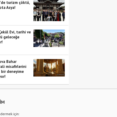
’de turizm çöktü,
ota Asya!
Çekül Evi, tarihi ve
rü geleceğe
r!
va Bahar
ali misafirlerini
i bir deneyime
yor!
ŞİM
dermek için: