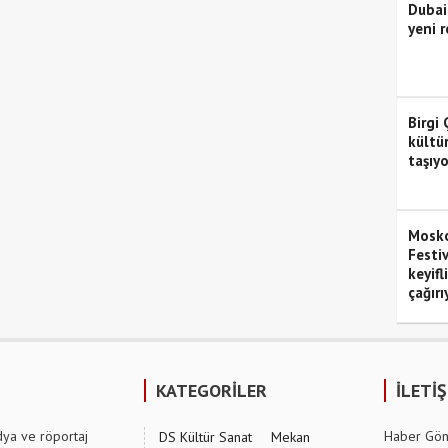
Dubai
yeni r
Birgi 
kültü
taşıyo
Mosko
Festiv
keyifl
çağırı
KATEGORİLER
İLETİ
dya ve röportaj
Haber Gön
DS Kültür Sanat
Mekan