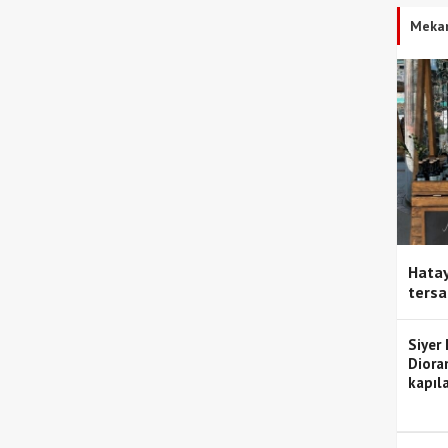
Meka
Hatay
tersa
Siyer
Diora
kapıla