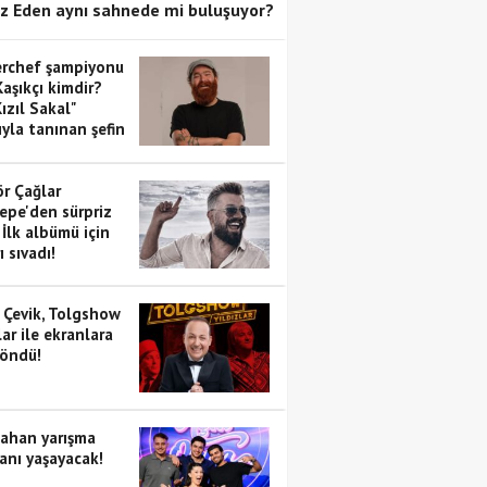
z Eden aynı sahnede mi buluşuyor?
rchef şampiyonu
aşıkçı kimdir?
Kızıl Sakal"
yla tanınan şefin
..
ör Çağlar
epe'den sürpriz
 İlk albümü için
ı sıvadı!
 Çevik, Tolgshow
lar ile ekranlara
döndü!
ahan yarışma
anı yaşayacak!