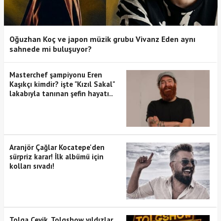
Oğuzhan Koç ve japon müzik grubu Vivanz Eden aynı
sahnede mi buluşuyor?
Masterchef şampiyonu Eren
Kaşıkçı kimdir? işte "Kızıl Sakal"
lakabıyla tanınan şefin hayatı..
Aranjör Çağlar Kocatepe'den
sürpriz karar! İlk albümü için
kolları sıvadı!
Tolga Çevik, Tolgshow yıldızlar