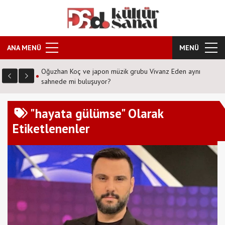
ANA MENÜ
MENÜ
anz Eden aynı
Şafak Sezer'den tiyatroseverlere ''Karanlıkta kumpas''
sürprizi!
"hayata gülümse" Olarak
Etiketlenenler