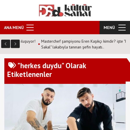
ANA MENÜ
MENÜ
 buluşuyor!
Masterchef şampiyonu Eren Kaşıkçı kimdir? işte "Kızıl
Sakal" lakabıyla tanınan şefin hayatı..
"herkes duydu" Olarak
Etiketlenenler