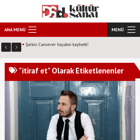
ANA MENÜ
MENÜ
tını kaybetti!
Kozalak Devri neden farklı? Senari
Kültür Sanat'a anlattı!
"itiraf et" Olarak Etiketlenenler