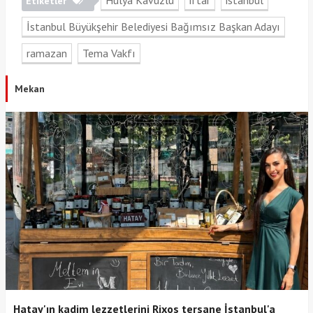
Hülya Kavuzlu
iftar
istanbul
Etiketler
İstanbul Büyükşehir Belediyesi Bağımsız Başkan Adayı
ramazan
Tema Vakfı
Mekan
Hatay'ın kadim lezzetlerini Rixos tersane İstanbul'a