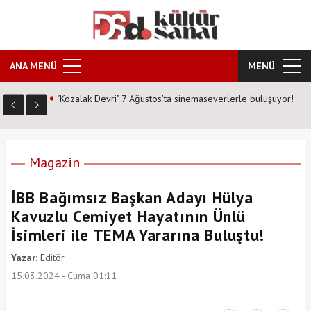
ANA MENÜ
MENÜ
 buluşuyor!
Masterchef şampiyonu Eren Kaşıkçı kimdir? işte "Kızıl
Sakal" lakabıyla tanınan şefin hayatı..
Magazin
İBB Bağımsız Başkan Adayı Hülya
Kavuzlu Cemiyet Hayatının Ünlü
İsimleri ile TEMA Yararına Buluştu!
Yazar:
Editör
15.03.2024 - Cuma 01:11