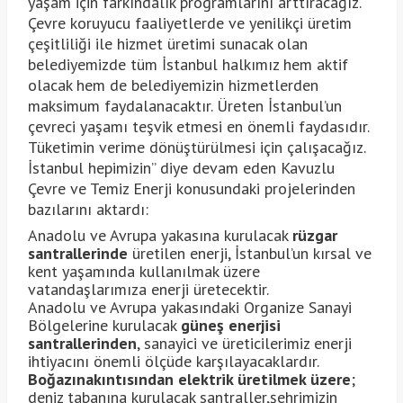
yaşam için farkındalık programlarını arttıracağız.
Çevre koruyucu faaliyetlerde ve yenilikçi üretim
çeşitliliği ile hizmet üretimi sunacak olan
belediyemizde tüm İstanbul halkımız hem aktif
olacak hem de belediyemizin hizmetlerden
maksimum faydalanacaktır. Üreten İstanbul’un
çevreci yaşamı teşvik etmesi en önemli faydasıdır.
Tüketimin verime dönüştürülmesi için çalışacağız.
İstanbul hepimizin” diye devam eden Kavuzlu
Çevre ve Temiz Enerji konusundaki projelerinden
bazılarını aktardı:
Anadolu ve Avrupa yakasına kurulacak
rüzgar
santrallerinde
üretilen enerji, İstanbul’un kırsal ve
kent yaşamında kullanılmak üzere
vatandaşlarımıza enerji üretecektir.
Anadolu ve Avrupa yakasındaki Organize Sanayi
Bölgelerine kurulacak
güneş enerjisi
santrallerinden
, sanayici ve üreticilerimiz enerji
ihtiyacını önemli ölçüde karşılayacaklardır.
Boğazınakıntısından elektrik üretilmek üzere
;
deniz tabanına kurulacak santraller,şehrimizin