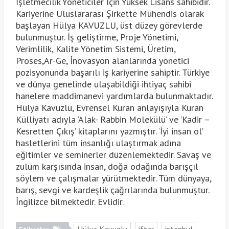
İşletmecilik Yöneticiler İçin Yüksek Lisans sahibidir.
Kariyerine Uluslararası Şirkette Mühendis olarak
başlayan Hülya KAVUZLU, üst düzey görevlerde
bulunmuştur. İş geliştirme, Proje Yönetimi,
Verimlilik, Kalite Yönetim Sistemi, Üretim,
Proses,Ar-Ge, İnovasyon alanlarında yönetici
pozisyonunda başarılı iş kariyerine sahiptir. Türkiye
ve dünya genelinde ulaşabildiği ihtiyaç sahibi
hanelere maddimanevi yardımlarda bulunmaktadır.
Hülya Kavuzlu, Evrensel Kuran anlayışıyla Kuran
Külliyatı adıyla ‘Alak- Rabbin Molekülü’ ve ‘Kadir –
Kesretten Çıkış’ kitaplarını yazmıştır. ‘İyi insan ol’
hasletlerini tüm insanlığı ulaştırmak adına
eğitimler ve seminerler düzenlemektedir. Savaş ve
zulüm karşısında insan, doğa odağında barışçıl
söylem ve çalışmalar yürütmektedir. Tüm dünyaya,
barış, sevgi ve kardeşlik çağrılarında bulunmuştur.
İngilizce bilmektedir. Evlidir.