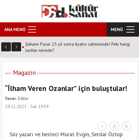
ANA MENÜ
MENÜ
vrek DS
Şahane Pazar 25 yıl sonra tiyatro sahnesinde! Peki hangi
tarihte nerede?
Magazin
“İlham Veren Ozanlar” için buluştular!
Yazar:
Editör
19.12.2023 - Salı 19:34
-
A
+
Söz yazarı ve besteci Murat Evgin, Serdar Öztop