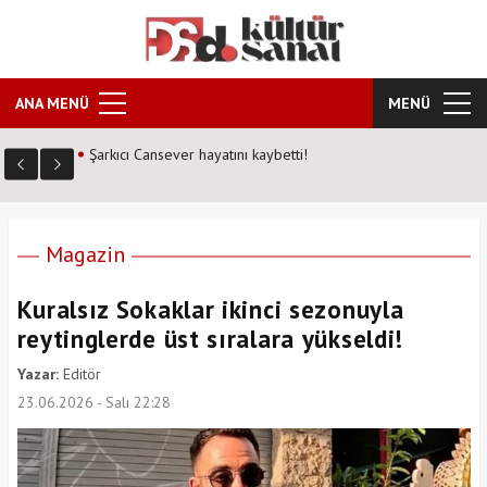
ANA MENÜ
MENÜ
Kozalak Devri neden farklı? Senarist Harun Kevrek DS
Kültür Sanat'a anlattı!
Magazin
Kuralsız Sokaklar ikinci sezonuyla
reytinglerde üst sıralara yükseldi!
Yazar:
Editör
23.06.2026 - Salı 22:28