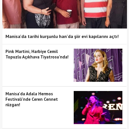
Manisa'da tarihi kurşunlu han'da şiir evi kapılarını açtı!
Pink Martini, Harbiye Cemil
Topuzlu Açıkhava Tiyatrosu’nda!
Manisa'da Adala Hermos
Festivali'nde Ceren Cennet
rüzgarı!