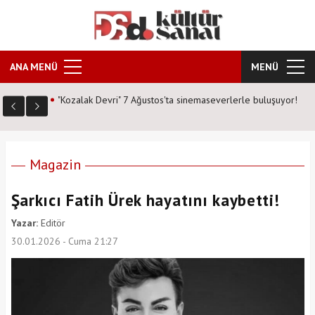
ANA MENÜ
MENÜ
 buluşuyor!
Masterchef şampiyonu Eren Kaşıkçı kimdir? işte "Kızıl
Sakal" lakabıyla tanınan şefin hayatı..
Magazin
Şarkıcı Fatih Ürek hayatını kaybetti!
Yazar:
Editör
30.01.2026 - Cuma 21:27