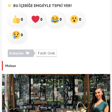
BU İÇERİĞE EMOJİYLE TEPKİ VER!
0
0
0
0
0
Fatih Ürek
Etiketler
Mekan