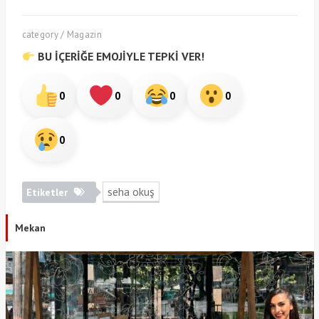
category / Magazin
BU İÇERİĞE EMOJİYLE TEPKİ VER!
0
0
0
0
0
seha okuş
Etiketler
Mekan