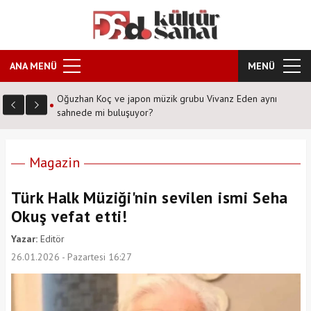
ANA MENÜ
MENÜ
en aynı
Şafak Sezer'den tiyatroseverlere ''Karanlıkta kumpas''
sürprizi!
Magazin
Türk Halk Müziği'nin sevilen ismi Seha
Okuş vefat etti!
Yazar:
Editör
26.01.2026 - Pazartesi 16:27