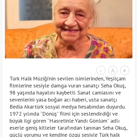
-
A
+
Türk Halk Müziği’nin sevilen isimlerinden, Yeşilçam
filmlerine sesiyle damga vuran sanatçı Seha Okuş,
98 yaşında hayatını kaybetti. Sanat camiasını ve
sevenlerini yasa boğan acı haberi, usta sanatçı
Bedia Akartürk sosyal medya hesabından duyurdu.
1972 yılında “Dönüş” filmi için seslendirdiği ve
büyük ilgi gören “Hasretinle Yandı Gönlüm” adlı
eserle geniş kitleler tarafından tanınan Seha Okuş,
güçlü yorumu ve kendine özgü sesiyle Türk halk