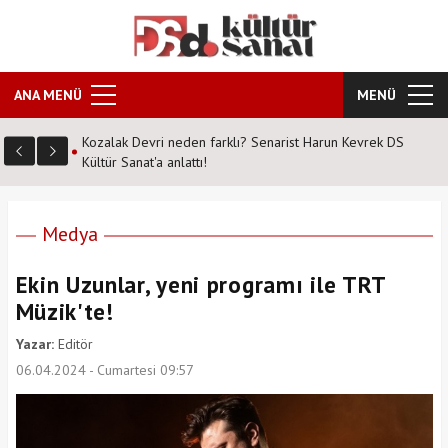
ANA MENÜ
MENÜ
vrek DS
Şahane Pazar 25 yıl sonra tiyatro sahnesinde! Peki hangi
tarihte nerede?
Medya
Ekin Uzunlar, yeni programı ile TRT
Müzik'te!
Yazar:
Editör
06.04.2024 - Cumartesi 09:57