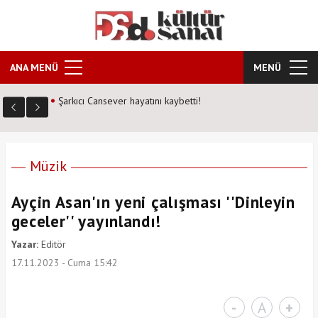
ANA MENÜ
MENÜ
Şarkıcı Cansever hayatını kaybetti!
Müzik
Ayçin Asan'ın yeni çalışması ''Dinleyin
geceler'' yayınlandı!
Yazar:
Editör
17.11.2023 - Cuma 15:42
-
A
+