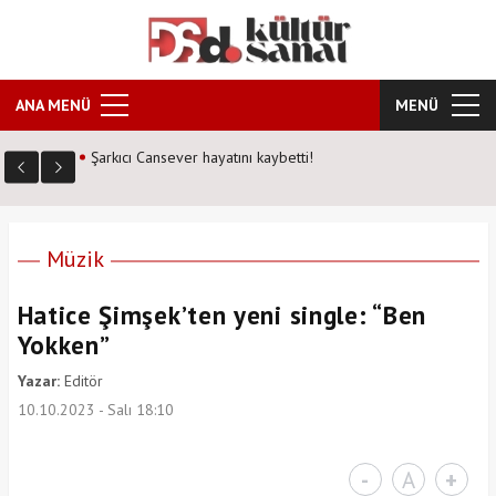
ANA MENÜ
MENÜ
Şarkıcı Cansever hayatını kaybetti!
Müzik
Hatice Şimşek’ten yeni single: “Ben
Yokken”
Yazar:
Editör
10.10.2023 - Salı 18:10
-
A
+