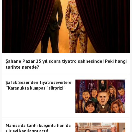
Şahane Pazar 25 yıl sonra tiyatro sahnesinde! Peki hangi
tarihte nerede?
Şafak Sezer'den tiyatroseverlere
''Karanlıkta kumpas'' sürprizi!
Manisa'da tarihi kurşunlu han'da
şiir evi kapılarını açtı!