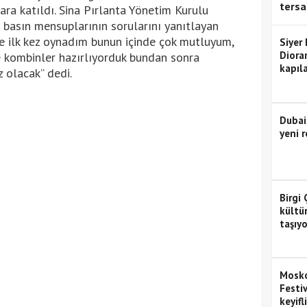
tersa
ra katıldı. Sina Pırlanta Yönetim Kurulu
te basın mensuplarının sorularını yanıtlayan
de ilk kez oynadım bunun içinde çok mutluyum,
Siyer
Diora
 kombinler hazırlıyorduk bundan sonra
kapıla
z olacak” dedi.
Dubai
yeni r
Birgi 
kültü
taşıyo
Mosko
Festiv
keyifl