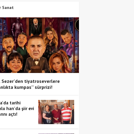
r Sanat
 Sezer'den tiyatroseverlere
anlıkta kumpas'' sürprizi!
a'da tarihi
lu han'da şiir evi
rını açtı!