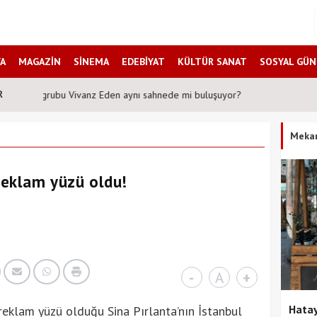
A
MAGAZİN
SİNEMA
EDEBİYAT
KÜLTÜR SANAT
SOSYAL GÜ
R
Şafak Sezer'den tiyatroseverlere ''Karanlıkta kumpas'' sürprizi!
Meka
 reklam yüzü oldu!
-
A
+
Hatay
reklam yüzü olduğu Sina Pırlanta’nın İstanbul