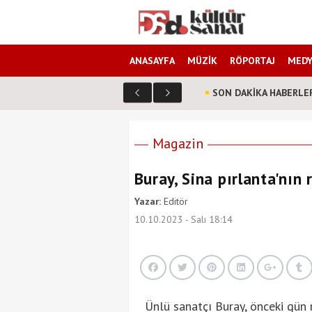
ANASAYFA
MÜZİK
RÖPORTAJ
MEDY
SON DAKİKA HABERLE
n müzik grubu Vivanz Eden aynı sahnede mi buluşuyor?
Magazin
Buray, Sina pırlanta'nın
Yazar:
Editör
10.10.2023 - Salı 18:14
Ünlü sanatçı Buray, önceki gün 