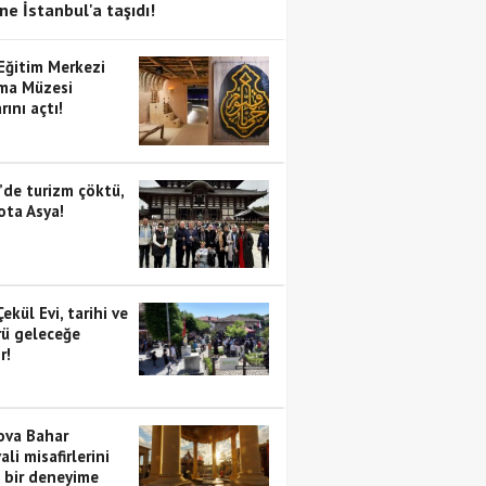
ne İstanbul'a taşıdı!
 Eğitim Merkezi
ma Müzesi
rını açtı!
’de turizm çöktü,
ota Asya!
Çekül Evi, tarihi ve
rü geleceğe
r!
va Bahar
ali misafirlerini
i bir deneyime