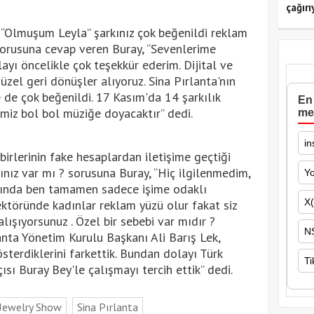
çağırı
 “Olmuşum Leyla” şarkınız çok beğenildi reklam
sorusuna cevap veren Buray, “Sevenlerime
layı öncelikle çok teşekkür ederim. Dijital ve
zel geri dönüşler alıyoruz. Sina Pırlanta'nın
 de çok beğenildi. 17 Kasım'da 14 şarkılık
En 
miz bol bol müziğe doyacaktır” dedi.
me
in
irlerinin fake hesaplardan iletişime geçtiği
bınız var mı ? sorusuna Buray, “Hiç ilgilenmedim,
Y
kkında ben tamamen sadece işime odaklı
X(
sektöründe kadınlar reklam yüzü olur fakat siz
alışıyorsunuz . Özel bir sebebi var mıdır ?
N
nta Yönetim Kurulu Başkanı Ali Barış Lek,
sterdiklerini farkettik. Bundan dolayı Türk
Ti
ısı Buray Bey'le çalışmayı tercih ettik” dedi.
 Jewelry Show
Sina Pırlanta