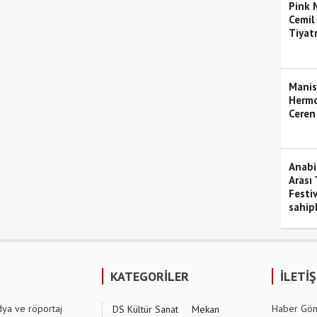
Pink M
Cemil
Tiyat
Manis
Hermo
Ceren
Anabil
Arası 
Festiv
sahipl
KATEGORİLER
İLETİ
dya ve röportaj
Haber Gön
DS Kültür Sanat
Mekan