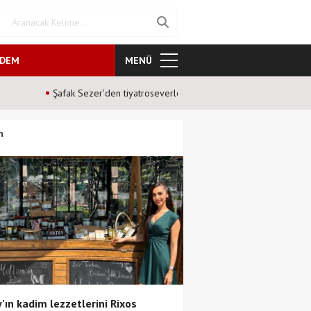
NDEM
MENÜ
Mavi Gri’den duygulara dokun
n
'ın kadim lezzetlerini Rixos