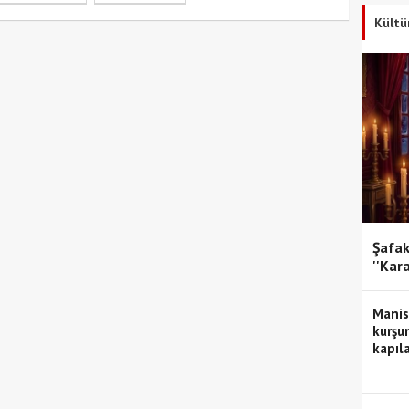
Kültü
Şafak
''Kar
Manis
kurşun
kapıla