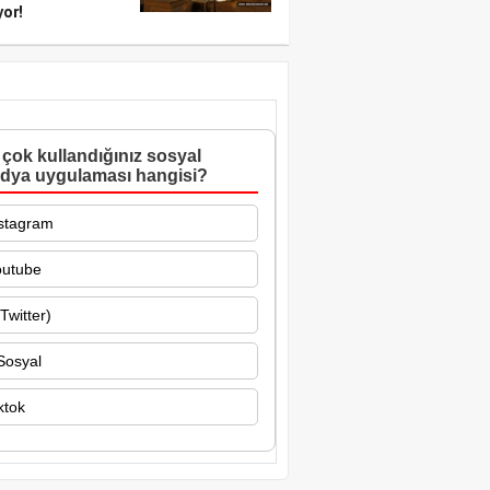
yor!
çok kullandığınız sosyal
dya uygulaması hangisi?
stagram
outube
Twitter)
Sosyal
ktok