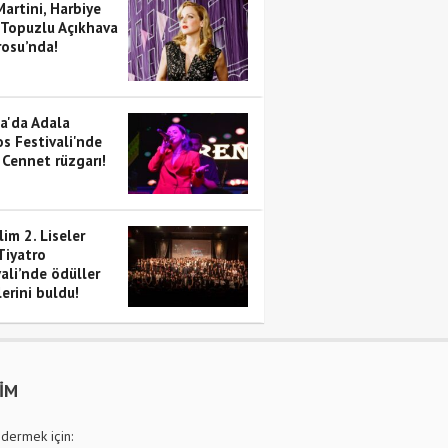
artini, Harbiye
 Topuzlu Açıkhava
rosu’nda!
a'da Adala
s Festivali'nde
 Cennet rüzgarı!
im 2. Liseler
Tiyatro
ali’nde ödüller
erini buldu!
ŞİM
dermek için: