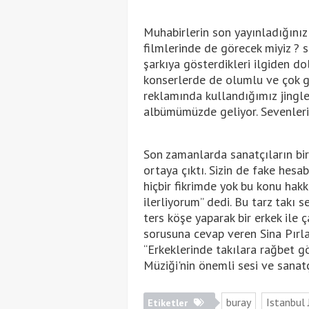
Muhabirlerin son yayınladığınız
filmlerinde de görecek miyiz ? 
şarkıya gösterdikleri ilgiden do
konserlerde de olumlu ve çok gü
reklamında kullandığımız jingle
albümümüzde geliyor. Sevenleri
Son zamanlarda sanatçıların birb
ortaya çıktı. Sizin de fake hesa
hiçbir fikrimde yok bu konu ha
ilerliyorum” dedi. Bu tarz takı 
ters köşe yaparak bir erkek ile ç
sorusuna cevap veren Sina Pırla
“Erkeklerinde takılara rağbet gö
Müziği'nin önemli sesi ve sanatç
buray
Istanbul
Etiketler