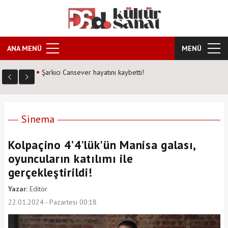
ANA MENÜ
MENÜ
Kozalak Devri neden farklı? Senarist Harun Kevrek DS
Kültür Sanat'a anlattı!
Sinema
Kolpaçino 4’4’lük'ün Manisa galası,
oyuncuların katılımı ile
gerçekleştirildi!
Yazar:
Editör
22.01.2024 - Pazartesi 00:18