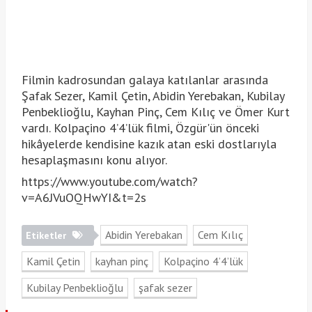
Filmin kadrosundan galaya katılanlar arasında
Şafak Sezer, Kamil Çetin, Abidin Yerebakan, Kubilay
Penbeklioğlu, Kayhan Pinç, Cem Kılıç ve Ömer Kurt
vardı. Kolpaçino 4’4’lük filmi, Özgür'ün önceki
hikâyelerde kendisine kazık atan eski dostlarıyla
hesaplaşmasını konu alıyor.
https://www.youtube.com/watch?
v=A6JVuOQHwYI&t=2s
Abidin Yerebakan
Cem Kılıç
Etiketler
Kamil Çetin
kayhan pinç
Kolpaçino 4’4’lük
Kubilay Penbeklioğlu
şafak sezer