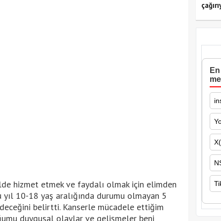
çağırı
En 
me
in
Y
X(
N
ilde hizmet etmek ve faydalı olmak için elimden
Ti
u yıl 10-18 yaş aralığında durumu olmayan 5
deceğini belirtti. Kanserle mücadele ettiğim
uğumu duygusal olaylar ve gelişmeler beni