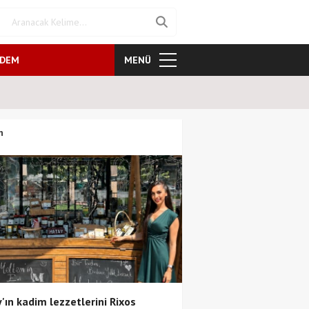
NDEM
MENÜ
Kozalak Devri neden farklı? Se
n
'ın kadim lezzetlerini Rixos