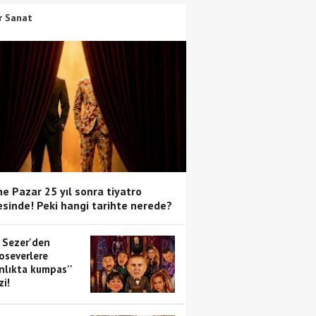
r Sanat
e Pazar 25 yıl sonra tiyatro
sinde! Peki hangi tarihte nerede?
 Sezer'den
oseverlere
anlıkta kumpas''
zi!