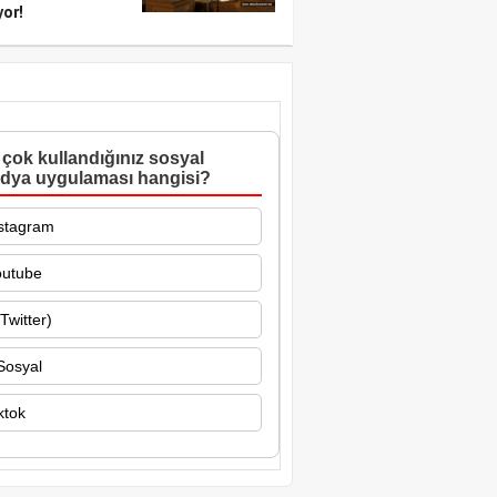
yor!
çok kullandığınız sosyal
dya uygulaması hangisi?
stagram
outube
Twitter)
Sosyal
ktok