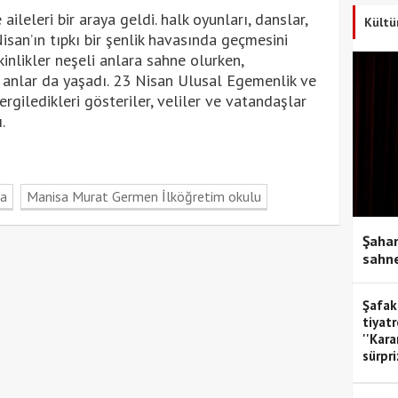
ileleri bir araya geldi. halk oyunları, danslar,
Kültü
isan’ın tıpkı bir şenlik havasında geçmesini
tkinlikler neşeli anlara sahne olurken,
 anlar da yaşadı. 23 Nisan Ulusal Egemenlik ve
rgiledikleri gösteriler, veliler ve vatandaşlar
.
sa
Manisa Murat Germen İlköğretim okulu
Şahan
sahne
Şafak
tiyatr
''Kar
sürpri