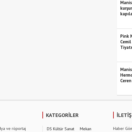
Manis
kurşun
kapıla
Pink M
Cemil
Tiyat
Manis
Hermo
Ceren
KATEGORİLER
İLETİ
dya ve röportaj
Haber Gön
DS Kültür Sanat
Mekan