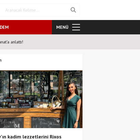
NDEM
MENÜ
at'a anlattı!
Şahane Pazar 25 yıl sonra tiya
n
'ın kadim lezzetlerini Rixos