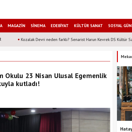
A
MAGAZİN
SİNEMA
EDEBİYAT
KÜLTÜR SANAT
SOSYAL GÜ
R
Kozalak Devri neden farklı? Senarist Harun Kevrek DS Kültür San
Meka
m Okulu 23 Nisan Ulusal Egemenlik
uyla kutladı!
Hatay