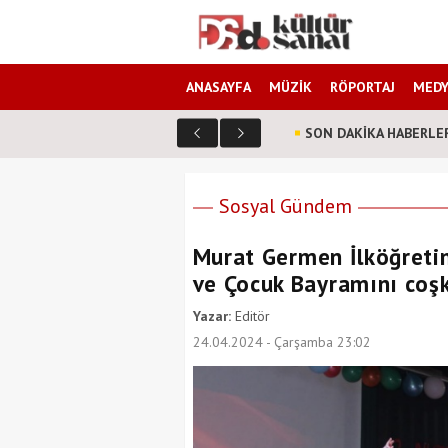
ANASAYFA
MÜZİK
RÖPORTAJ
MEDY
SON DAKİKA HABERLE
Sosyal Gündem
Murat Germen İlköğreti
ve Çocuk Bayramını coşk
Yazar:
Editör
24.04.2024 - Çarşamba 23:02