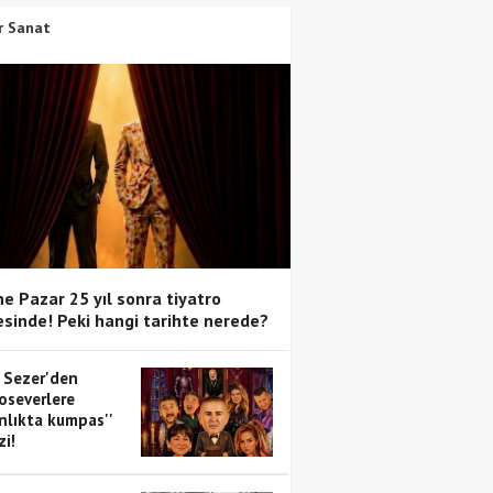
r Sanat
e Pazar 25 yıl sonra tiyatro
sinde! Peki hangi tarihte nerede?
 Sezer'den
oseverlere
anlıkta kumpas''
zi!