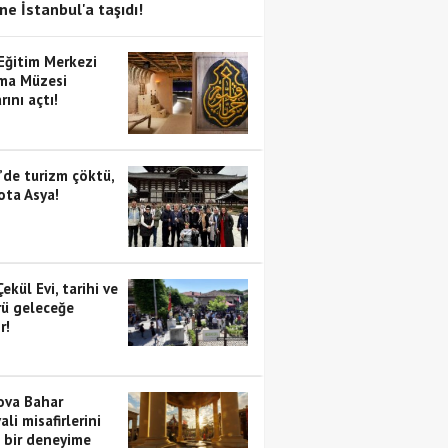
ne İstanbul'a taşıdı!
 Eğitim Merkezi
ma Müzesi
rını açtı!
’de turizm çöktü,
ota Asya!
Çekül Evi, tarihi ve
rü geleceğe
r!
va Bahar
ali misafirlerini
i bir deneyime