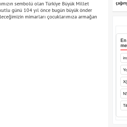
ımızın sembolü olan Türkiye Büyük Millet
çağırı
 kutlu günü 104 yıl önce bugün büyük önder
leceğimizin mimarları çocuklarımıza armağan
En 
me
in
Y
X(
N
Ti