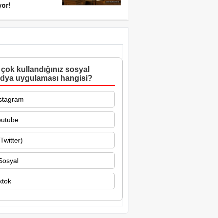
yor!
çok kullandığınız sosyal
dya uygulaması hangisi?
stagram
outube
Twitter)
Sosyal
ktok