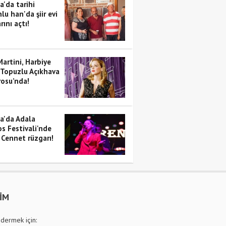
a'da tarihi
lu han'da şiir evi
rını açtı!
artini, Harbiye
 Topuzlu Açıkhava
rosu’nda!
a'da Adala
s Festivali'nde
 Cennet rüzgarı!
ŞİM
dermek için: