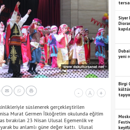
tersa
Siyer
Diora
kapıla
Dubai
yeni r
Birgi 
kültü
-
A
+
taşıyo
kinlikleriyle süslenerek gerçekleştirilen
anisa Murat Germen İlköğretim okulunda eğitim
Mosko
ras bırakılan 23 Nisan Ulusal Egemenlik ve
Festiv
ayarak bu anlamlı güne değer kattı. Ulusal
keyifl