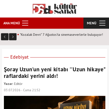
ANA MENÜ
MENÜ
 buluşuyor!
Masterchef şampiyonu Eren Kaşıkçı kimdir? işte "Kızıl
Sakal" lakabıyla tanınan şefin hayatı..
Edebiyat
Şoray Uzun'un yeni kitabı ''Uzun hikaye"
raflardaki yerini aldı!
Yazar:
Editör
03.07.2026 - Cuma 21:52