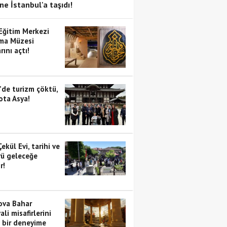
ne İstanbul'a taşıdı!
 Eğitim Merkezi
ma Müzesi
rını açtı!
’de turizm çöktü,
ota Asya!
Çekül Evi, tarihi ve
rü geleceğe
r!
va Bahar
ali misafirlerini
i bir deneyime