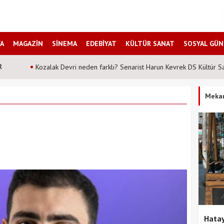
A
MAGAZİN
SİNEMA
EDEBİYAT
KÜLTÜR SANAT
SOSYAL GÜ
R
Şahane Pazar 25 yıl sonra tiyatro sahnesinde! Peki hangi tarih
Meka
Hatay