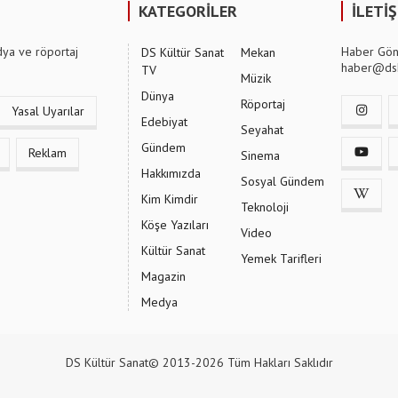
KATEGORİLER
İLETİ
dya ve röportaj
Haber Gön
DS Kültür Sanat
Mekan
haber@dsk
TV
Müzik
Dünya
Röportaj
Yasal Uyarılar
Edebiyat
Seyahat
Gündem
Reklam
Sinema
Hakkımızda
Sosyal Gündem
Kim Kimdir
Teknoloji
Köşe Yazıları
Video
Kültür Sanat
Yemek Tarifleri
Magazin
Medya
DS Kültür Sanat© 2013-2026 Tüm Hakları Saklıdır