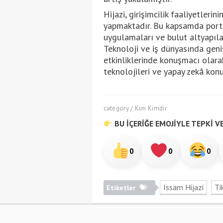
Hijazi, girişimcilik faaliyetleri
yapmaktadır. Bu kapsamda portfö
uygulamaları ve bulut altyapıla
Teknoloji ve iş dünyasında geniş
etkinliklerinde konuşmacı olarak
teknolojileri ve yapay zekâ kon
category / Kim Kimdir
BU İÇERİĞE EMOJİYLE TEPKİ VE
0
0
0
Issam Hijazi
Ti
Etiketler