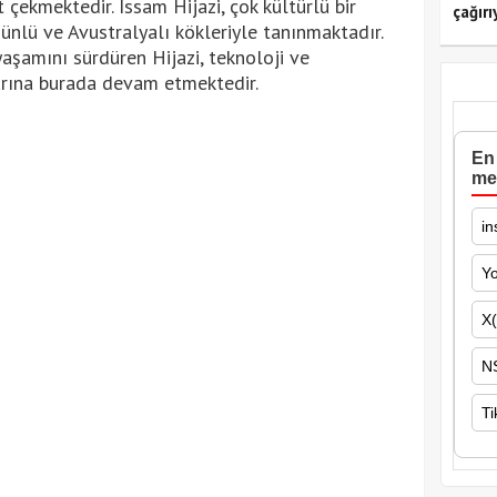
 çekmektedir. Issam Hijazi, çok kültürlü bir
çağırı
rdünlü ve Avustralyalı kökleriyle tanınmaktadır.
yaşamını sürdüren Hijazi, teknoloji ve
larına burada devam etmektedir.
En 
me
in
Y
X(
N
Ti