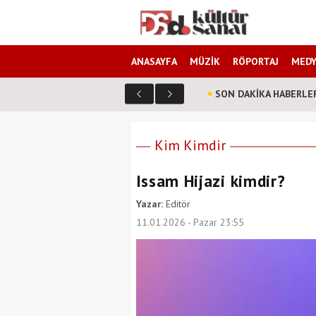
ANASAYFA
MÜZİK
RÖPORTAJ
MEDY
SON DAKİKA HABERLE
farklı? Senarist Harun Kevrek DS Kültür Sanat'a anlattı!
Kim Kimdir
Issam Hijazi kimdir?
Yazar:
Editör
11.01.2026 - Pazar 23:55