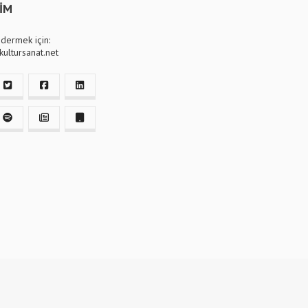
ŞİM
dermek için:
ultursanat.net