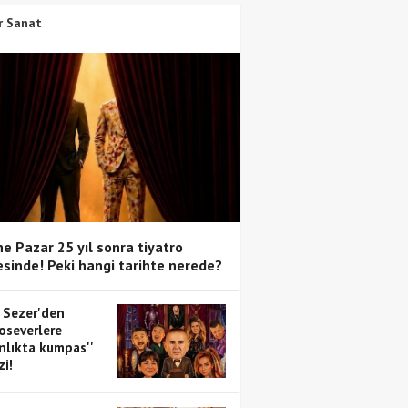
r Sanat
e Pazar 25 yıl sonra tiyatro
sinde! Peki hangi tarihte nerede?
 Sezer'den
oseverlere
anlıkta kumpas''
zi!