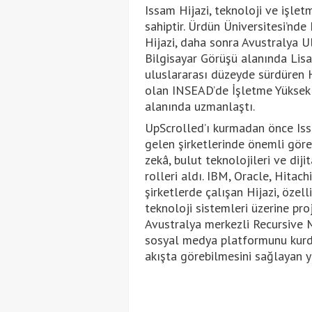
Issam Hijazi, teknoloji ve işle
sahiptir. Ürdün Üniversitesi’nde
Hijazi, daha sonra Avustralya U
Bilgisayar Görüşü alanında Lisan
uluslararası düzeyde sürdüren H
olan INSEAD’de İşletme Yüksek 
alanında uzmanlaştı.
UpScrolled’ı kurmadan önce Iss
gelen şirketlerinde önemli görev
zekâ, bulut teknolojileri ve dij
rolleri aldı. IBM, Oracle, Hitac
şirketlerde çalışan Hijazi, özel
teknoloji sistemleri üzerine pro
Avustralya merkezli Recursive 
sosyal medya platformunu kurdu. 
akışta görebilmesini sağlayan y