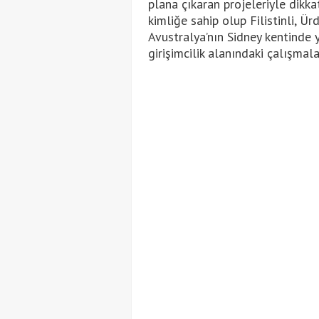
plana çıkaran projeleriyle dikkat
kimliğe sahip olup Filistinli, Ü
Avustralya’nın Sidney kentinde 
girişimcilik alanındaki çalışma