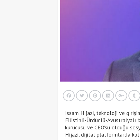
Issam Hijazi, teknoloji ve giriş
Filistinli-Ürdünlü-Avustralyalı b
kurucusu ve CEO’su olduğu sos
Hijazi, dijital platformlarda ku