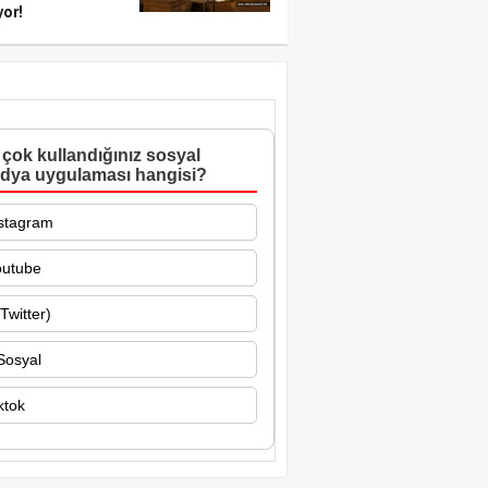
yor!
çok kullandığınız sosyal
dya uygulaması hangisi?
stagram
outube
Twitter)
Sosyal
ktok