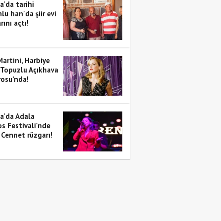
a'da tarihi
lu han'da şiir evi
rını açtı!
artini, Harbiye
 Topuzlu Açıkhava
rosu’nda!
a'da Adala
s Festivali'nde
 Cennet rüzgarı!