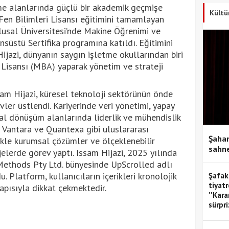
tme alanlarında güçlü bir akademik geçmişe
Kültü
 Fen Bilimleri Lisansı eğitimini tamamlayan
lusal Üniversitesi’nde Makine Öğrenimi ve
süstü Sertifika programına katıldı. Eğitimini
ijazi, dünyanın saygın işletme okullarından biri
Lisansı (MBA) yaparak yönetim ve strateji
am Hijazi, küresel teknoloji sektörünün önde
ler üstlendi. Kariyerinde veri yönetimi, yapay
ital dönüşüm alanlarında liderlik ve mühendislik
hi Vantara ve Quantexa gibi uluslararası
Şahan
likle kurumsal çözümler ve ölçeklenebilir
sahne
jelerde görev yaptı. Issam Hijazi, 2025 yılında
Methods Pty Ltd. bünyesinde UpScrolled adlı
Platform, kullanıcıların içerikleri kronolojik
Şafak
tiyatr
apısıyla dikkat çekmektedir.
''Kar
sürpri