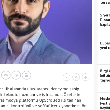
tersa
Siyer
Diora
kapıla
Dubai
yeni r
Birgi 
kültü
-
A
+
taşıyo
imcilik alanında uluslararası deneyime sahip
ir teknoloji uzmanı ve iş insanıdır. Özellikle
Mosko
yal medya platformu UpScrolled ile tanınan
Festiv
llanıcı kontrolünü ve şeffaf içerik yönetimini ön
keyifl