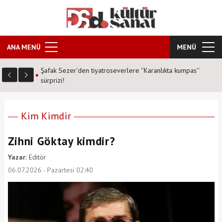
ANA MENÜ
MENÜ
n aynı
Şafak Sezer'den tiyatroseverlere ''Karanlıkta kumpas''
sürprizi!
Kim Kimdir
Zihni Göktay kimdir?
Yazar:
Editör
06.07.2026 - Pazartesi 02:40