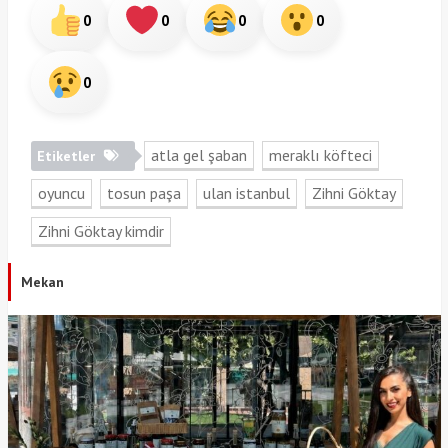
0
0
0
0
0
atla gel şaban
meraklı köfteci
Etiketler
oyuncu
tosun paşa
ulan istanbul
Zihni Göktay
Zihni Göktay kimdir
Mekan