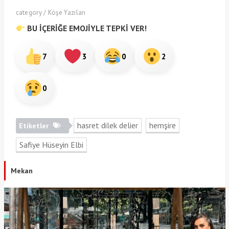
category / Köşe Yazıları
BU İÇERİĞE EMOJİYLE TEPKİ VER!
7
3
0
2
0
hasret dilek delier
hemşire
Etiketler
Safiye Hüseyin Elbi
Mekan