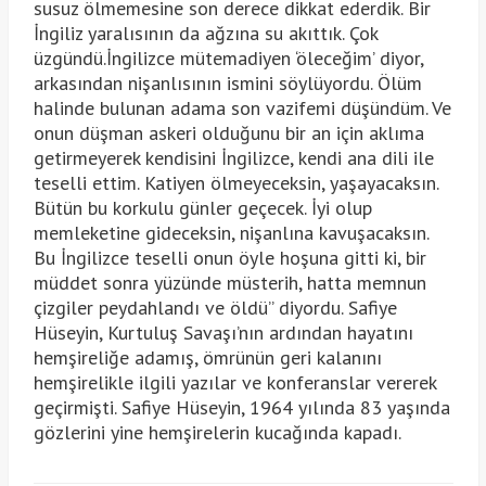
susuz ölmemesine son derece dikkat ederdik. Bir
İngiliz yaralısının da ağzına su akıttık. Çok
üzgündü.İngilizce mütemadiyen ‘öleceğim’ diyor,
arkasından nişanlısının ismini söylüyordu. Ölüm
halinde bulunan adama son vazifemi düşündüm. Ve
onun düşman askeri olduğunu bir an için aklıma
getirmeyerek kendisini İngilizce, kendi ana dili ile
teselli ettim. Katiyen ölmeyeceksin, yaşayacaksın.
Bütün bu korkulu günler geçecek. İyi olup
memleketine gideceksin, nişanlına kavuşacaksın.
Bu İngilizce teselli onun öyle hoşuna gitti ki, bir
müddet sonra yüzünde müsterih, hatta memnun
çizgiler peydahlandı ve öldü” diyordu. Safiye
Hüseyin, Kurtuluş Savaşı’nın ardından hayatını
hemşireliğe adamış, ömrünün geri kalanını
hemşirelikle ilgili yazılar ve konferanslar vererek
geçirmişti. Safiye Hüseyin, 1964 yılında 83 yaşında
gözlerini yine hemşirelerin kucağında kapadı.