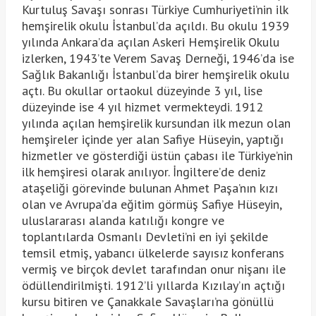
Kurtuluş Savaşı sonrası Türkiye Cumhuriyeti’nin ilk
hemşirelik okulu İstanbul’da açıldı. Bu okulu 1939
yılında Ankara’da açılan Askeri Hemşirelik Okulu
izlerken, 1943’te Verem Savaş Derneği, 1946’da ise
Sağlık Bakanlığı İstanbul’da birer hemşirelik okulu
açtı. Bu okullar ortaokul düzeyinde 3 yıl, lise
düzeyinde ise 4 yıl hizmet vermekteydi. 1912
yılında açılan hemşirelik kursundan ilk mezun olan
hemşireler içinde yer alan Safiye Hüseyin, yaptığı
hizmetler ve gösterdiği üstün çabası ile Türkiye’nin
ilk hemşiresi olarak anılıyor. İngiltere’de deniz
ataşeliği görevinde bulunan Ahmet Paşa’nın kızı
olan ve Avrupa’da eğitim görmüş Safiye Hüseyin,
uluslararası alanda katılığı kongre ve
toplantılarda Osmanlı Devleti’ni en iyi şekilde
temsil etmiş, yabancı ülkelerde sayısız konferans
vermiş ve birçok devlet tarafından onur nişanı ile
ödüllendirilmişti. 1912’li yıllarda Kızılay’ın açtığı
kursu bitiren ve Çanakkale Savaşları’na gönüllü