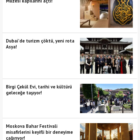
Müzesi kapılarını açtı!
Dubai’de turizm çöktü, yeni rota
Asya!
Birgi Çekül Evi, tarihi ve kültürü
geleceğe taşıyor!
Moskova Bahar Festivali
misafirlerini keyifli bir deneyime
çağırıyor!