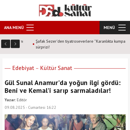
ANA MENÜ
MENÜ
n aynı
Şafak Sezer'den tiyatroseverlere ''Karanlıkta kumpas''
sürprizi!
Edebiyat
Kültür Sanat
Gül Sunal Anamur’da yoğun ilgi gördü:
Beni ve Kemal’i sarıp sarmaladılar!
Yazar:
Editör
09.08.2025 - Cumartesi 16:22