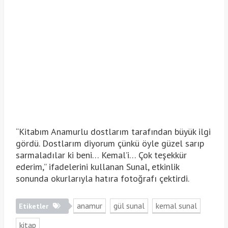
“Kitabım Anamurlu dostlarım tarafından büyük ilgi
gördü. Dostlarım diyorum çünkü öyle güzel sarıp
sarmaladılar ki beni… Kemal’i… Çok teşekkür
ederim,” ifadelerini kullanan Sunal, etkinlik
sonunda okurlarıyla hatıra fotoğrafı çektirdi.
anamur
gül sunal
kemal sunal
Etiketler
kitap